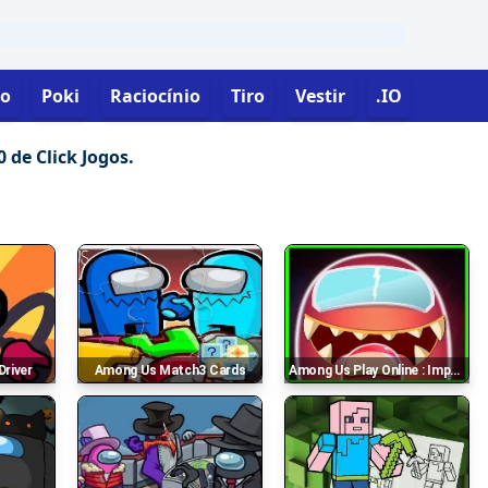
o
Poki
Raciocínio
Tiro
Vestir
.IO
 de Click Jogos.
Driver
Among Us Match3 Cards
Among Us Play Online : Imposter Killer 3d