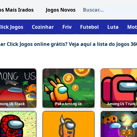
os Mais Irados
Jogos Novos
lick Jogos
Cozinhar
Friv
Futebol
Luta
Mot
r Click Jogos online grátis? Veja aqui a lista do Jogos 360
Among Us Stack
Poke Among Us
Among Us Truck 