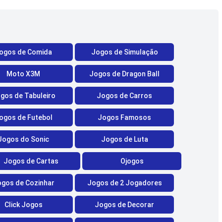
ogos de Comida
Jogos de Simulação
Moto X3M
Jogos de Dragon Ball
gos de Tabuleiro
Jogos de Carros
ogos de Futebol
Jogos Famosos
Jogos do Sonic
Jogos de Luta
Jogos de Cartas
Ojogos
gos de Cozinhar
Jogos de 2 Jogadores
Click Jogos
Jogos de Decorar