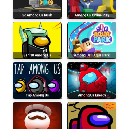
3d Among Us Rush
Among Us Online Play
Ben 10 Among Us
Among Us - Aqua Park
Tap Among Us
Among Us Energy