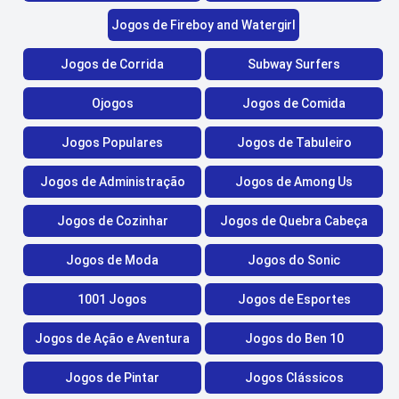
Jogos de Fireboy and Watergirl
Jogos de Corrida
Subway Surfers
Ojogos
Jogos de Comida
Jogos Populares
Jogos de Tabuleiro
Jogos de Administração
Jogos de Among Us
Jogos de Cozinhar
Jogos de Quebra Cabeça
Jogos de Moda
Jogos do Sonic
1001 Jogos
Jogos de Esportes
Jogos de Ação e Aventura
Jogos do Ben 10
Jogos de Pintar
Jogos Clássicos