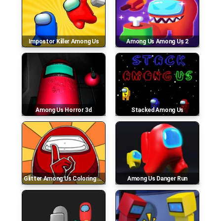
Impostor Killer Among Us
Among Us Among Us 2
Among Us Horror 3d
Stacked Among Us
Glitter Among Us Coloring Book
Among Us Danger Run