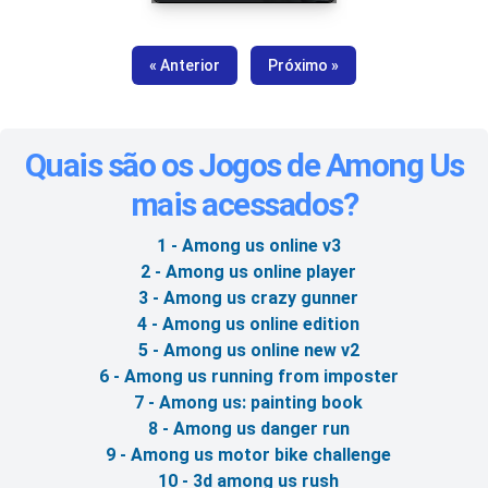
« Anterior
Próximo »
Quais são os Jogos de Among Us
mais acessados?
1 - Among us online v3
2 - Among us online player
3 - Among us crazy gunner
4 - Among us online edition
5 - Among us online new v2
6 - Among us running from imposter
7 - Among us: painting book
8 - Among us danger run
9 - Among us motor bike challenge
10 - 3d among us rush