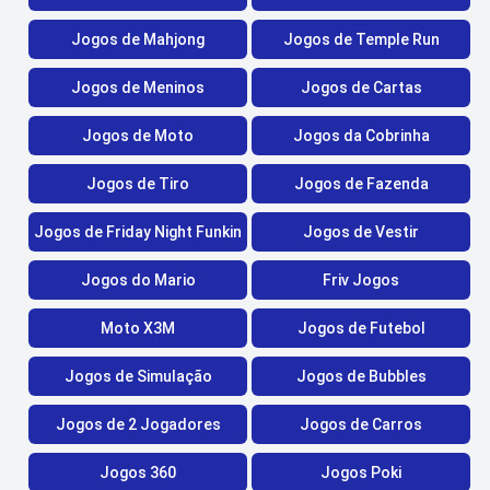
Jogos de Mahjong
Jogos de Temple Run
Jogos de Meninos
Jogos de Cartas
Jogos de Moto
Jogos da Cobrinha
Jogos de Tiro
Jogos de Fazenda
Jogos de Friday Night Funkin
Jogos de Vestir
Jogos do Mario
Friv Jogos
Moto X3M
Jogos de Futebol
Jogos de Simulação
Jogos de Bubbles
Jogos de 2 Jogadores
Jogos de Carros
Jogos 360
Jogos Poki