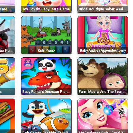
ycare
My-Lovely-Baby-Care-Game
Bridal Boutique Salon: Wedding Planner Games
uzzle 3d
Kids Piano
Baby Audrey Appendectomy
s
Baby Panda’s Dinosaur Planet - Game Online
Farm Masha And The Bear Educational Games Online