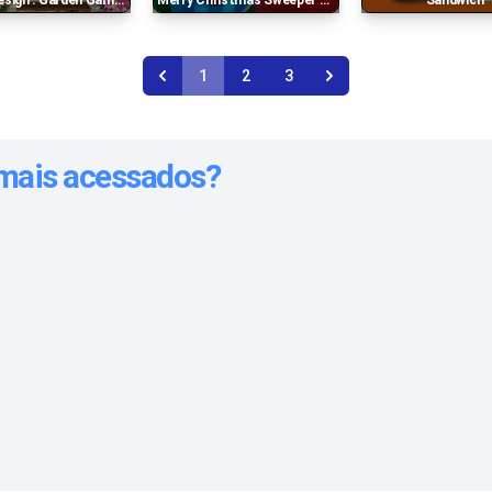
: Garden Games Decoration Simulator
Merry Christmas Sweeper Merry Candy Match 3
Sandwich
1
2
3
 mais acessados?