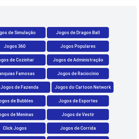
gos de Simulação
Jogos de Dragon Ball
Jogos 360
Jogos Populares
gos de Cozinhar
Jogos de Administração
anquias Famosas
Jogos de Raciocínio
Jogos de Fazenda
Jogos do Cartoon Network
ogos de Bubbles
Jogos de Esportes
ogos de Meninas
Jogos de Vestir
Click Jogos
Jogos de Corrida