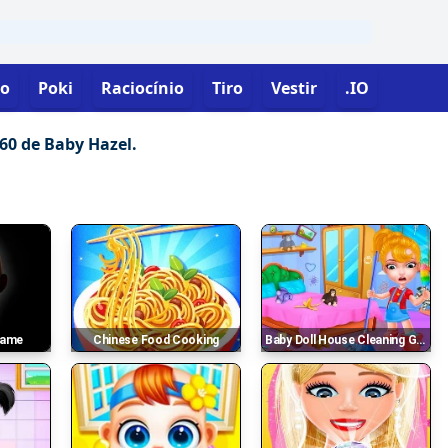
o
Poki
Raciocínio
Tiro
Vestir
.IO
360 de Baby Hazel.
 Game
Chinese Food Cooking
Baby Doll House Cleaning Game