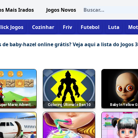
os Mais Irados
Jogos Novos
lick Jogos
Cozinhar
Friv
Futebol
Luta
Mot
de baby-hazel online grátis? Veja aqui a lista do Jogos 
uper Mario Adventures
Coloring Ultimate Ben 10
Baby In Yellow