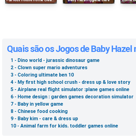
Full Kids House Home Clean Up
Baby Hazel Hygiene Care
Home Design 
Quais são os Jogos de Baby Hazel
1 - Dino world - jurassic dinosaur game
2 - Clown super mario adventures
3 - Coloring ultimate ben 10
4 - My first high school crush - dress up & love story
5 - Airplane real flight simulator :plane games online
6 - Home design : garden games decoration simulator
7 - Baby in yellow game
8 - Chinese food cooking
9 - Baby kim - care & dress up
10 - Animal farm for kids. toddler games online