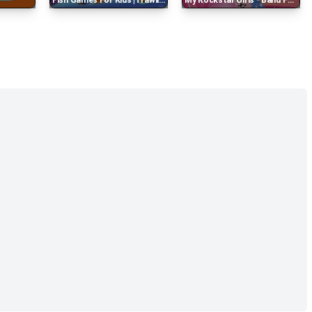
Fish Games For Kids |trawling Penguin Games Online
My Rockstar Girls - Band Party