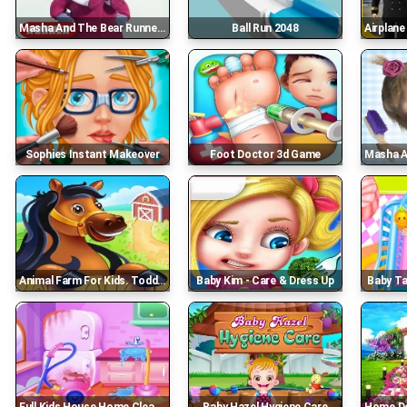
Masha And The Bear Runner Game Adventure
Ball Run 2048
Airplane Real
Sophies Instant Makeover
Foot Doctor 3d Game
Masha An
Animal Farm For Kids. Toddler Games Online
Baby Kim - Care & Dress Up
Baby T