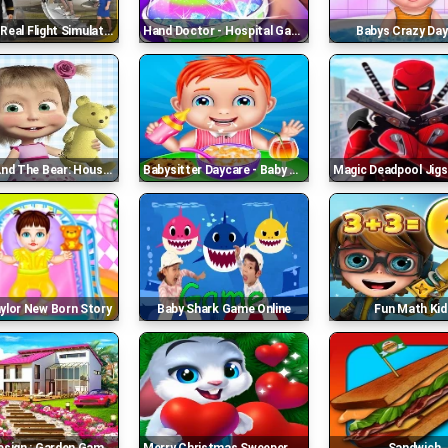
 Flight Simulator :plane Games Online
Hand Doctor - Hospital Games
Babys Crazy Da
d The Bear: House Cleaning
Babysitter Daycare - Baby Care
Magic Deadpool Jigsaw P
aylor New Born Story
Baby Shark Game Online
Fun Math Kid