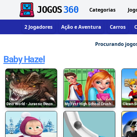
JOGOS
360
Categorias
Jog
2 Jogadores
Ação e Aventura
Carros
C
Procurando jogos 
Baby Hazel
Dino World - Jurassic Dinosaur Game
My First High School Crush - Dress Up & Love Story
Clown S