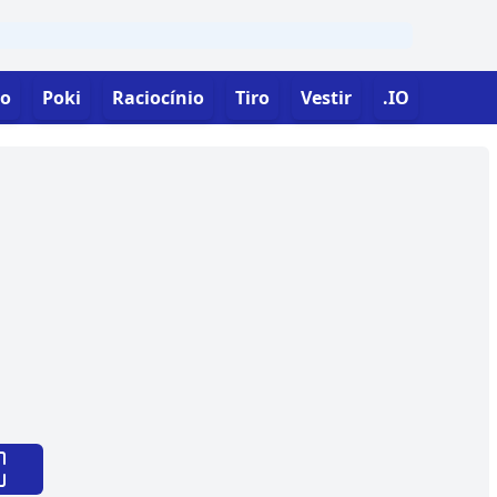
o
Poki
Raciocínio
Tiro
Vestir
.IO