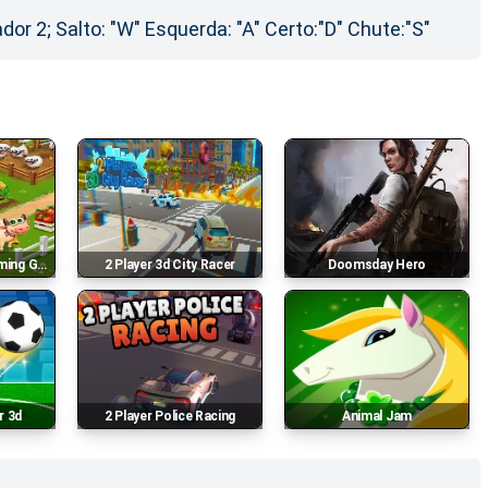
dor 2; Salto: "W" Esquerda: "A" Certo:"D" Chute:"S"
ng Game
2 Player 3d City Racer
Doomsday Hero
r 3d
2 Player Police Racing
Animal Jam