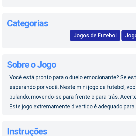
Categorias
Jogos de Futebol
Jog
Sobre o Jogo
Você está pronto para o duelo emocionante? Se est
esperando por você. Neste mini jogo de futebol, vo
pulando, movendo-se para frente e para trás. Acerte
Este jogo extremamente divertido é adequado para 
Instruções