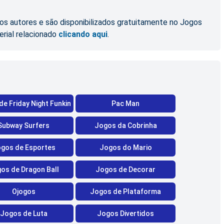
os autores e são disponibilizados gratuitamente no Jogos
erial relacionado
clicando aqui
.
e Friday Night Funkin
Pac Man
Subway Surfers
Jogos da Cobrinha
gos de Esportes
Jogos do Mario
os de Dragon Ball
Jogos de Decorar
Ojogos
Jogos de Plataforma
Jogos de Luta
Jogos Divertidos