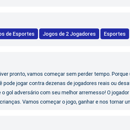
os de Esportes
Jogos de 2 Jogadores
Esportes
iver pronto, vamos começar sem perder tempo. Porque u
cê pode jogar contra dezenas de jogadores reais ou desa
 o gol adversário com seu melhor arremesso! O jogador q
crianças. Vamos começar o jogo, ganhar e nos tornar um