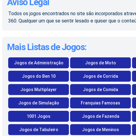
Aviso Legal
Todos os jogos encontrados no site são incorporados atravé
360. Qualquer um que se sentir lesado e quiser que o conte
Mais Listas de Jogos:
Jogos de Administração
Jogos de Moto
Jogos do Ben 10
Jogos de Corrida
Jogos Multiplayer
Jogos de Comida
Jogos de Simulação
Franquias Famosas
1001 Jogos
Jogos de Fazenda
Jogos de Tabuleiro
Jogos de Meninos