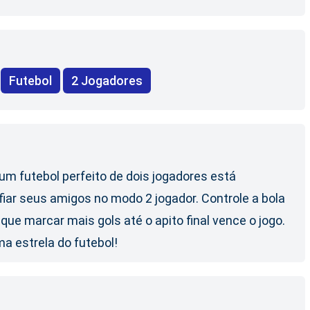
Futebol
2 Jogadores
m futebol perfeito de dois jogadores está
fiar seus amigos no modo 2 jogador. Controle a bola
ue marcar mais gols até o apito final vence o jogo.
a estrela do futebol!