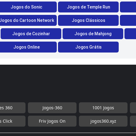
Jogos do Sonic
Jogos de Temple Run
Jogos do Cartoon Network
Jogos Clássicos
Jogos de Cozinhar
Jogos de Mahjong
Jogos Online
Jogos Grátis
s 360
Jogos-360
1001 Jogos
s Click
Friv Jogos On
jogos360.xyz