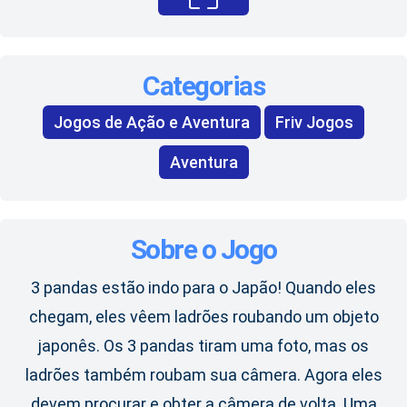
Categorias
Jogos de Ação e Aventura
Friv Jogos
Aventura
Sobre o Jogo
3 pandas estão indo para o Japão! Quando eles
chegam, eles vêem ladrões roubando um objeto
japonês. Os 3 pandas tiram uma foto, mas os
ladrões também roubam sua câmera. Agora eles
devem procurar e obter a câmera de volta. Uma