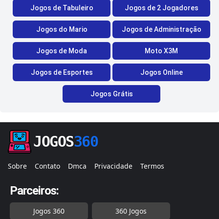
Jogos de Tabuleiro
Jogos de 2 Jogadores
Jogos do Mario
Jogos de Administração
Jogos de Moda
Moto X3M
Jogos de Esportes
Jogos Online
Jogos Grátis
JOGOS
360
Sobre
Contato
Dmca
Privacidade
Termos
Parceiros:
Jogos 360
360 Jogos