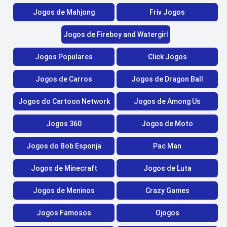
Jogos de Mahjong
Friv Jogos
Jogos de Fireboy and Watergirl
Jogos Populares
Click Jogos
Jogos de Carros
Jogos de Dragon Ball
Jogos do Cartoon Network
Jogos de Among Us
Jogos 360
Jogos de Moto
Jogos do Bob Esponja
Pac Man
Jogos de Minecraft
Jogos de Luta
Jogos de Meninos
Crazy Games
Jogos Famosos
Ojogos