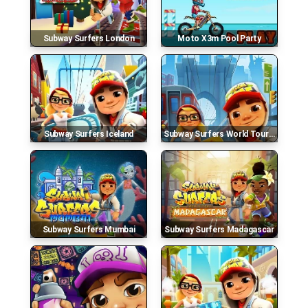
Subway Surfers London
Moto X3m Pool Party
Subway Surfers Iceland
Subway Surfers World Tour : New York
Subway Surfers Mumbai
Subway Surfers Madagascar