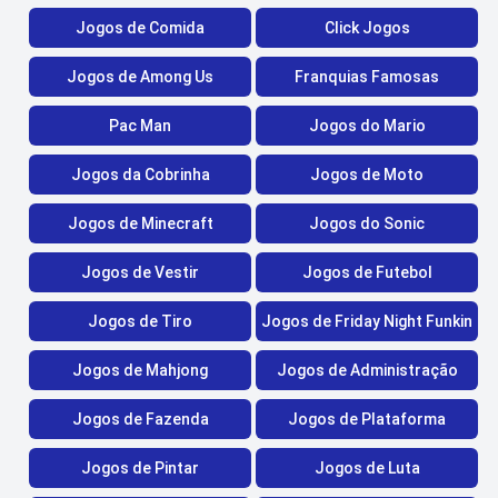
Jogos de Comida
Click Jogos
Jogos de Among Us
Franquias Famosas
Pac Man
Jogos do Mario
Jogos da Cobrinha
Jogos de Moto
Jogos de Minecraft
Jogos do Sonic
Jogos de Vestir
Jogos de Futebol
Jogos de Tiro
Jogos de Friday Night Funkin
Jogos de Mahjong
Jogos de Administração
Jogos de Fazenda
Jogos de Plataforma
Jogos de Pintar
Jogos de Luta