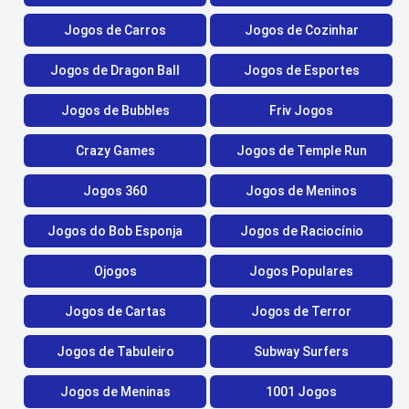
Jogos de Carros
Jogos de Cozinhar
Jogos de Dragon Ball
Jogos de Esportes
Jogos de Bubbles
Friv Jogos
Crazy Games
Jogos de Temple Run
Jogos 360
Jogos de Meninos
Jogos do Bob Esponja
Jogos de Raciocínio
Ojogos
Jogos Populares
Jogos de Cartas
Jogos de Terror
Jogos de Tabuleiro
Subway Surfers
Jogos de Meninas
1001 Jogos