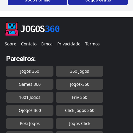
Jogos Online
Jogos Grátis
JOGOS
360
Sobre
Contato
Dmca
Privacidade
Termos
Parceiros:
Jogos 360
360 Jogos
Games 360
Jogos-360
1001 Jogos
Friv 360
Ojogos 360
Click Jogos 360
Poki Jogos
Jogos Click