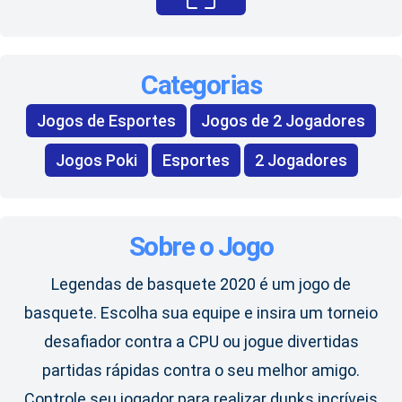
Categorias
Jogos de Esportes
Jogos de 2 Jogadores
Jogos Poki
Esportes
2 Jogadores
Sobre o Jogo
Legendas de basquete 2020 é um jogo de
basquete. Escolha sua equipe e insira um torneio
desafiador contra a CPU ou jogue divertidas
partidas rápidas contra o seu melhor amigo.
Controle seu jogador para realizar dunks incríveis