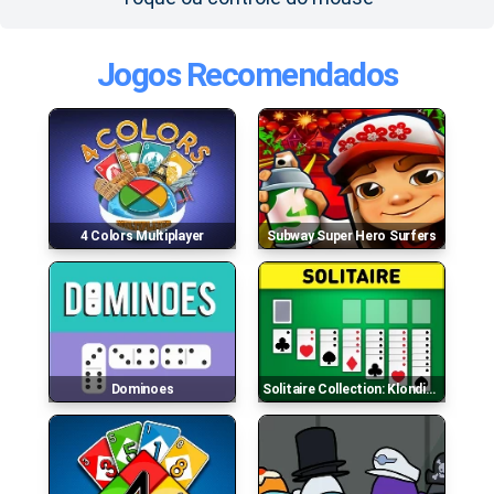
Jogos Recomendados
4 Colors Multiplayer
Subway Super Hero Surfers
Dominoes
Solitaire Collection: Klondike, Spider & Freecell