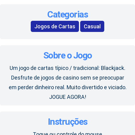
Categorias
Jogos de Cartas
Casual
Sobre o Jogo
Um jogo de cartas típico / tradicional: Blackjack.
Desfrute de jogos de casino sem se preocupar
em perder dinheiro real. Muito divertido e viciado.
JOGUE AGORA!
Instruções
Toque ou controle do mouse