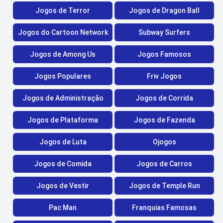
Jogos de Terror
Jogos de Dragon Ball
Jogos do Cartoon Network
Subway Surfers
Jogos de Among Us
Jogos Famosos
Jogos Populares
Friv Jogos
Jogos de Administração
Jogos de Corrida
Jogos de Plataforma
Jogos de Fazenda
Jogos de Luta
Ojogos
Jogos de Comida
Jogos de Carros
Jogos de Vestir
Jogos de Temple Run
Pac Man
Franquias Famosas