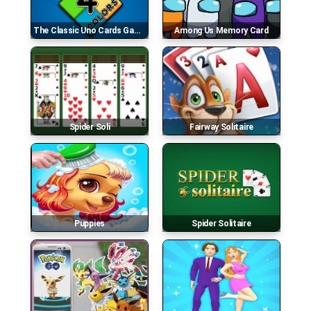
The Classic Uno Cards Game: Online Version
Among Us Memory Card
Spider Soli
Fairway Solitaire
Puppies
Spider Solitaire