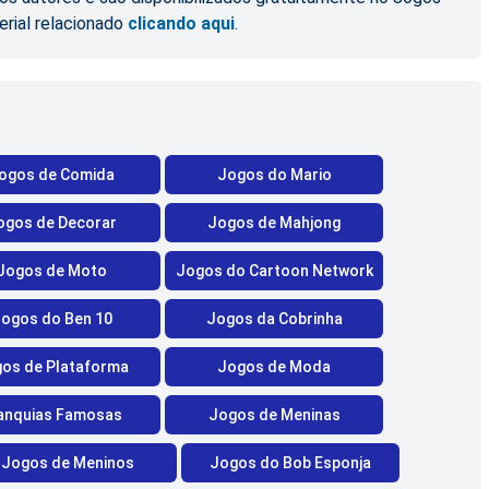
erial relacionado
clicando aqui
.
ogos de Comida
Jogos do Mario
ogos de Decorar
Jogos de Mahjong
Jogos de Moto
Jogos do Cartoon Network
ogos do Ben 10
Jogos da Cobrinha
os de Plataforma
Jogos de Moda
anquias Famosas
Jogos de Meninas
Jogos de Meninos
Jogos do Bob Esponja