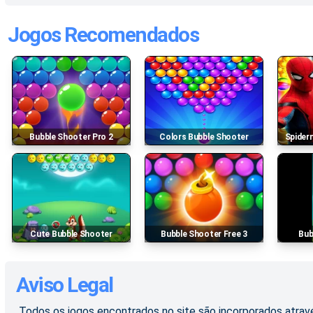
Jogos Recomendados
Bubble Shooter Pro 2
Colors Bubble Shooter
Spide
Cute Bubble Shooter
Bubble Shooter Free 3
Bu
Aviso Legal
Todos os jogos encontrados no site são incorporados atravé