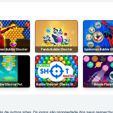
rman Bubble Shooter
Panda Bubble Shooter
Spiderman Bubble Shoot
bble Shooter Pet
Bubble Shooter: Classic Match 3
Bubble Plane
s de outros sites. Os jogos são propriedade dos seus respectiv