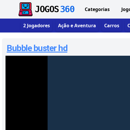
JOGOS
360
Categorias
Jog
2 Jogadores
Ação e Aventura
Carros
C
Bubble buster hd