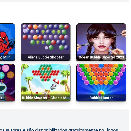
 Puzzle
Aliens Bubble Shooter
Ocean Bubble Shooter 2023
ts
Bubble Shooter - Classic Match 3 Pop Bubbles
Bubble Hunter
os autores e são disponibilizados gratuitamente no Jogos