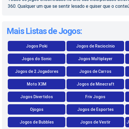
360. Qualquer um que se sentir lesado e quiser que o conte
Mais Listas de Jogos:
Jogos Poki
Jogos de Raciocínio
Jogos do Sonic
Jogos Multiplayer
Jogos de 2 Jogadores
Jogos de Carros
Moto X3M
Jogos de Minecraft
Jogos Divertidos
Friv Jogos
Ojogos
Jogos de Esportes
Jogos de Bubbles
Jogos de Vestir
J