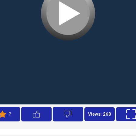
?
Views: 268