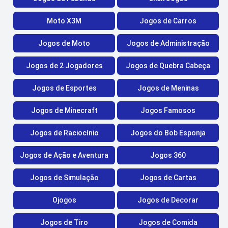
Moto X3M
Jogos de Carros
Jogos de Moto
Jogos de Administração
Jogos de 2 Jogadores
Jogos de Quebra Cabeça
Jogos de Esportes
Jogos de Meninas
Jogos de Minecraft
Jogos Famosos
Jogos de Raciocínio
Jogos do Bob Esponja
Jogos de Ação e Aventura
Jogos 360
Jogos de Simulação
Jogos de Cartas
Ojogos
Jogos de Decorar
Jogos de Tiro
Jogos de Comida