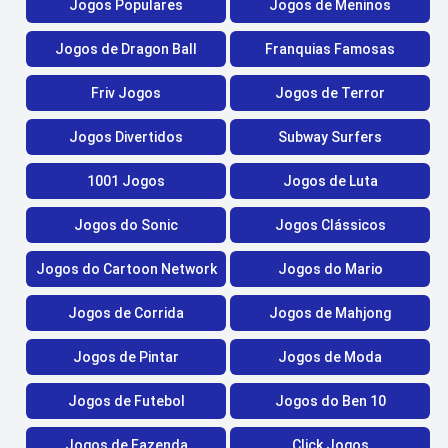
Jogos Populares
Jogos de Meninos
Jogos de Dragon Ball
Franquias Famosas
Friv Jogos
Jogos de Terror
Jogos Divertidos
Subway Surfers
1001 Jogos
Jogos de Luta
Jogos do Sonic
Jogos Clássicos
Jogos do Cartoon Network
Jogos do Mario
Jogos de Corrida
Jogos de Mahjong
Jogos de Pintar
Jogos de Moda
Jogos de Futebol
Jogos do Ben 10
Jogos de Fazenda
Click Jogos