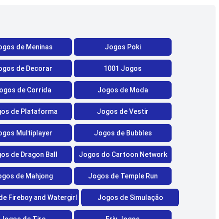
ogos de Meninas
Jogos Poki
ogos de Decorar
1001 Jogos
ogos de Corrida
Jogos de Moda
os de Plataforma
Jogos de Vestir
ogos Multiplayer
Jogos de Bubbles
os de Dragon Ball
Jogos do Cartoon Network
ogos de Mahjong
Jogos de Temple Run
e Fireboy and Watergirl
Jogos de Simulação