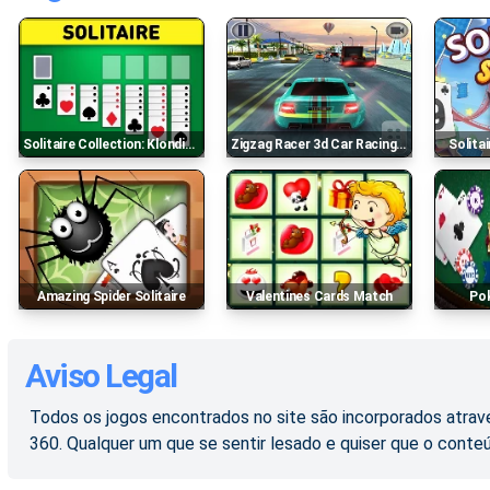
Solitaire Collection: Klondike, Spider & Freecell
Zigzag Racer 3d Car Racing Game
Solit
Amazing Spider Solitaire
Valentines Cards Match
Po
Aviso Legal
Todos os jogos encontrados no site são incorporados atravé
360. Qualquer um que se sentir lesado e quiser que o conte