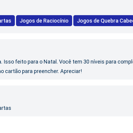
artas
Jogos de Raciocínio
Jogos de Quebra Cabe
. Isso feito para o Natal. Você tem 30 níveis para com
o cartão para preencher. Apreciar!
artas