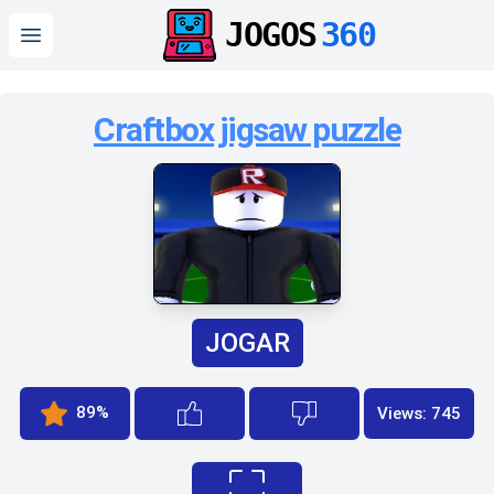
JOGOS
360
Open main menu
Craftbox jigsaw puzzle
JOGAR
89%
Views: 745