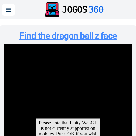
JOGOS
360
Open main menu
Find the dragon ball z face