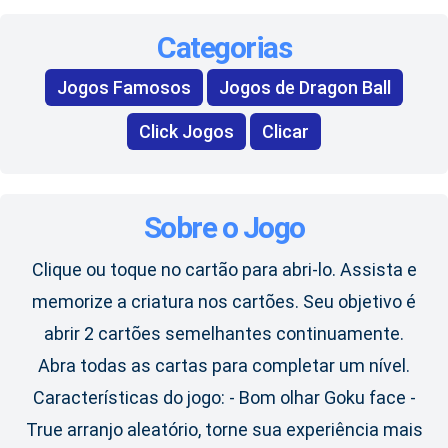
Categorias
Jogos Famosos
Jogos de Dragon Ball
Click Jogos
Clicar
Sobre o Jogo
Clique ou toque no cartão para abri-lo. Assista e
memorize a criatura nos cartões. Seu objetivo é
abrir 2 cartões semelhantes continuamente.
Abra todas as cartas para completar um nível.
Características do jogo: - Bom olhar Goku face -
True arranjo aleatório, torne sua experiência mais