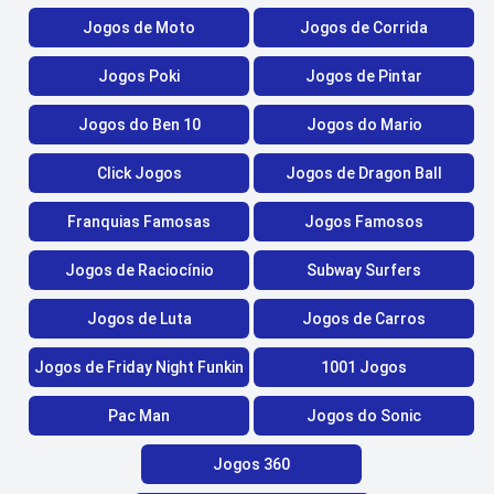
Jogos de Moto
Jogos de Corrida
Jogos Poki
Jogos de Pintar
Jogos do Ben 10
Jogos do Mario
Click Jogos
Jogos de Dragon Ball
Franquias Famosas
Jogos Famosos
Jogos de Raciocínio
Subway Surfers
Jogos de Luta
Jogos de Carros
Jogos de Friday Night Funkin
1001 Jogos
Pac Man
Jogos do Sonic
Jogos 360