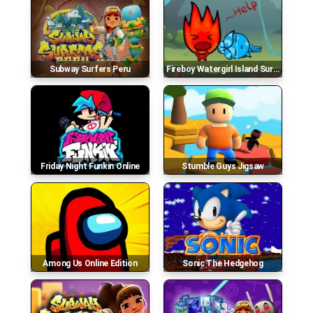
Subway Surfers Peru
Fireboy Watergirl Island Survival 3
Friday Night Funkin Online
Stumble Guys Jigsaw
Among Us Online Edition
Sonic The Hedgehog