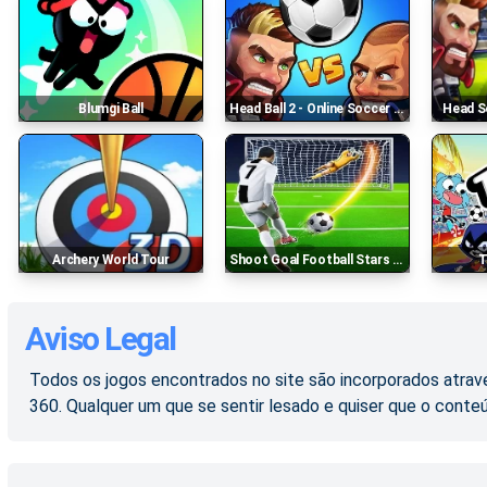
Blumgi Ball
Head Ball 2 - Online Soccer Game
Head 
Archery World Tour
Shoot Goal Football Stars Soccer Games 2021
Aviso Legal
Todos os jogos encontrados no site são incorporados atravé
360. Qualquer um que se sentir lesado e quiser que o conte