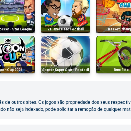
Soccer - Star League
2 Player Head Football
Basket Cham
Toon Cup 2021
Soccer Super Star - Football
Bmx Bike
s de outros sites. Os jogos são propriedade dos seus respectiv
údo não seja indexado, pode solicitar a remoção de qualquer mat