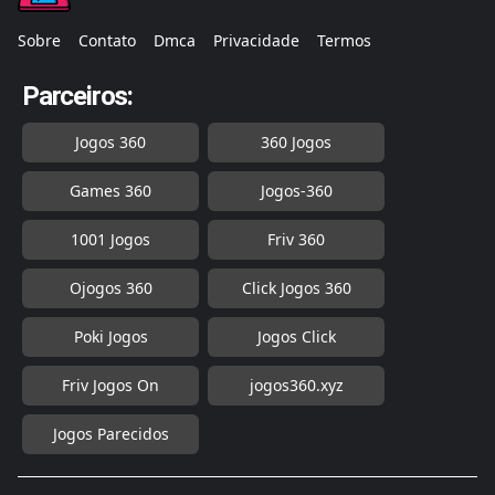
Sobre
Contato
Dmca
Privacidade
Termos
Parceiros:
Jogos 360
360 Jogos
Games 360
Jogos-360
1001 Jogos
Friv 360
Ojogos 360
Click Jogos 360
Poki Jogos
Jogos Click
Friv Jogos On
jogos360.xyz
Jogos Parecidos