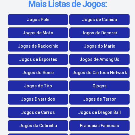
Mais Listas de Jogos:
Jogos Poki
Jogos de Comida
Jogos de Moto
Jogos de Decorar
Jogos de Raciocínio
Jogos do Mario
Jogos de Esportes
Jogos de Among Us
Jogos do Sonic
Jogos do Cartoon Network
Jogos de Tiro
Ojogos
Jogos Divertidos
Jogos de Terror
Jogos de Carros
Jogos de Dragon Ball
Jogos da Cobrinha
Franquias Famosas