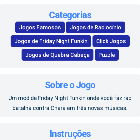
Categorias
Jogos Famosos
Jogos de Raciocínio
Jogos de Friday Night Funkin
Click Jogos
Jogos de Quebra Cabeça
Puzzle
Sobre o Jogo
Um mod de Friday Night Funkin onde você faz rap
batalha contra Chara em três novas músicas.
Instruções