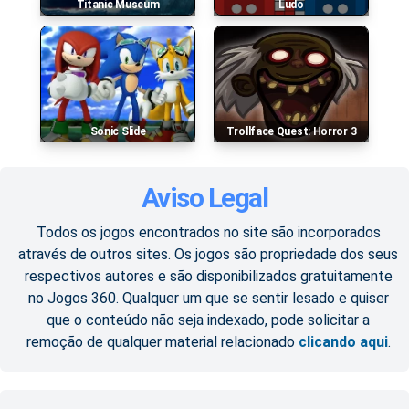
Titanic Museum
Ludo
Sonic Slide
Trollface Quest: Horror 3
Aviso Legal
Todos os jogos encontrados no site são incorporados
através de outros sites. Os jogos são propriedade dos seus
respectivos autores e são disponibilizados gratuitamente
no Jogos 360. Qualquer um que se sentir lesado e quiser
que o conteúdo não seja indexado, pode solicitar a
remoção de qualquer material relacionado
clicando aqui
.