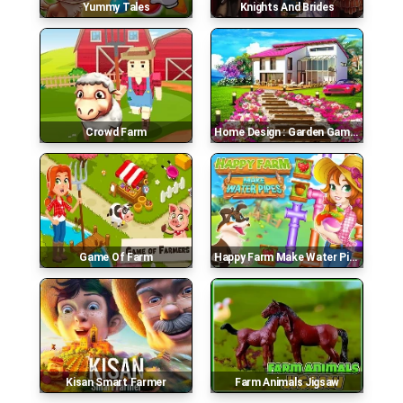
Yummy Tales
Knights And Brides
Crowd Farm
Home Design : Garden Games Decoration Simulator
Game Of Farm
Happy Farm Make Water Pipes
Kisan Smart Farmer
Farm Animals Jigsaw