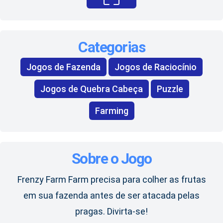
Categorias
Jogos de Fazenda
Jogos de Raciocínio
Jogos de Quebra Cabeça
Puzzle
Farming
Sobre o Jogo
Frenzy Farm Farm precisa para colher as frutas
em sua fazenda antes de ser atacada pelas
pragas. Divirta-se!