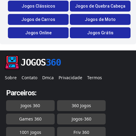
Jogos Clássicos
Jogos de Quebra Cabeça
Jogos de Carros
Jogos de Moto
Jogos Online
Jogos Grátis
JOGOS
360
Sobre
Contato
Dmca
Privacidade
Termos
Parceiros:
Jogos 360
360 Jogos
Games 360
Jogos-360
1001 Jogos
Friv 360