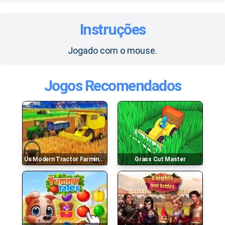
Instruções
Jogado com o mouse.
Jogos Recomendados
Us Modern Tractor Farming Game 3d 2022
Grass Cut Master