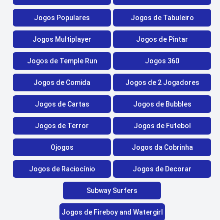
Jogos Populares
Jogos de Tabuleiro
Jogos Multiplayer
Jogos de Pintar
Jogos de Temple Run
Jogos 360
Jogos de Comida
Jogos de 2 Jogadores
Jogos de Cartas
Jogos de Bubbles
Jogos de Terror
Jogos de Futebol
Ojogos
Jogos da Cobrinha
Jogos de Raciocínio
Jogos de Decorar
Subway Surfers
Jogos de Fireboy and Watergirl