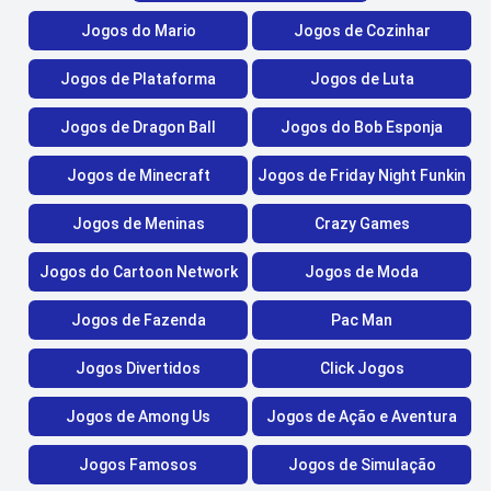
Jogos do Mario
Jogos de Cozinhar
Jogos de Plataforma
Jogos de Luta
Jogos de Dragon Ball
Jogos do Bob Esponja
Jogos de Minecraft
Jogos de Friday Night Funkin
Jogos de Meninas
Crazy Games
Jogos do Cartoon Network
Jogos de Moda
Jogos de Fazenda
Pac Man
Jogos Divertidos
Click Jogos
Jogos de Among Us
Jogos de Ação e Aventura
Jogos Famosos
Jogos de Simulação