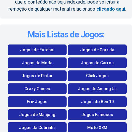
que o conteúdo não seja indexado, pode solicitar a
remoção de qualquer material relacionado
clicando aqui
.
Mais Listas de Jogos:
Jogos de Futebol
Jogos de Corrida
Jogos de Moda
Jogos de Carros
Jogos de Pintar
Click Jogos
Crazy Games
Jogos de Among Us
Friv Jogos
Jogos do Ben 10
Jogos de Mahjong
Jogos Famosos
Jogos da Cobrinha
Moto X3M