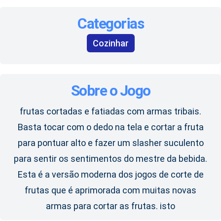
Categorias
Cozinhar
Sobre o Jogo
frutas cortadas e fatiadas com armas tribais.
Basta tocar com o dedo na tela e cortar a fruta
para pontuar alto e fazer um slasher suculento
para sentir os sentimentos do mestre da bebida.
Esta é a versão moderna dos jogos de corte de
frutas que é aprimorada com muitas novas
armas para cortar as frutas. isto