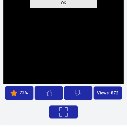
72%
Views: 872