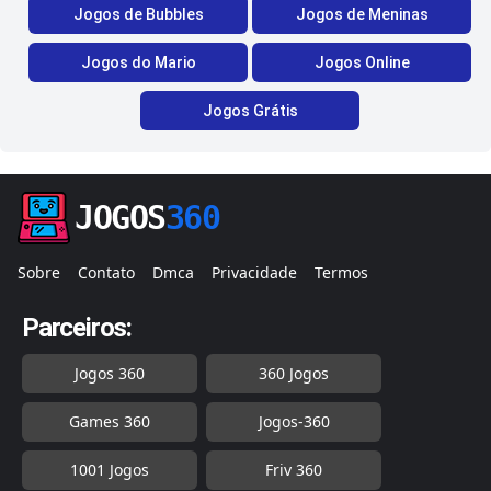
Jogos de Bubbles
Jogos de Meninas
Jogos do Mario
Jogos Online
Jogos Grátis
JOGOS
360
Sobre
Contato
Dmca
Privacidade
Termos
Parceiros:
Jogos 360
360 Jogos
Games 360
Jogos-360
1001 Jogos
Friv 360