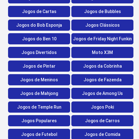
Jogos de Cartas
Jogos de Bubbles
Jogos do Bob Esponja
Jogos Clássicos
Jogos do Ben 10
Jogos de Friday Night Funkin
Jogos Divertidos
Moto X3M
Jogos de Pintar
Jogos da Cobrinha
Jogos de Meninos
Jogos de Fazenda
Jogos de Mahjong
Jogos de Among Us
Jogos de Temple Run
Jogos Poki
Jogos Populares
Jogos de Carros
Jogos de Futebol
Jogos de Comida