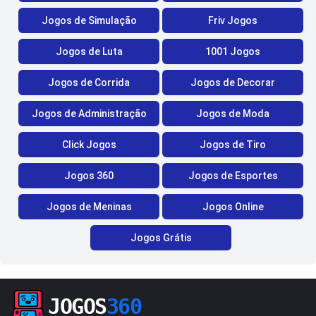
Jogos de Simulação
Friv Jogos
Jogos de Luta
1001 Jogos
Jogos de Corrida
Jogos de Decorar
Jogos de Administração
Jogos de Moda
Click Jogos
Jogos de Tiro
Jogos 360
Jogos de Esportes
Jogos de Meninas
Jogos Online
Jogos Grátis
JOGOS
360