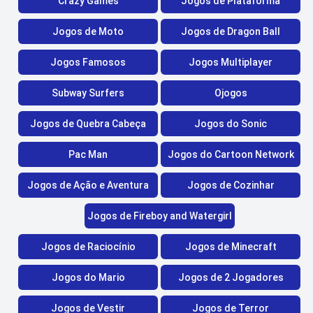
Crazy Games
Jogos de Plataforma
Jogos de Moto
Jogos de Dragon Ball
Jogos Famosos
Jogos Multiplayer
Subway Surfers
Ojogos
Jogos de Quebra Cabeça
Jogos do Sonic
Pac Man
Jogos do Cartoon Network
Jogos de Ação e Aventura
Jogos de Cozinhar
Jogos de Fireboy and Watergirl
Jogos de Raciocínio
Jogos de Minecraft
Jogos do Mario
Jogos de 2 Jogadores
Jogos de Vestir
Jogos de Terror