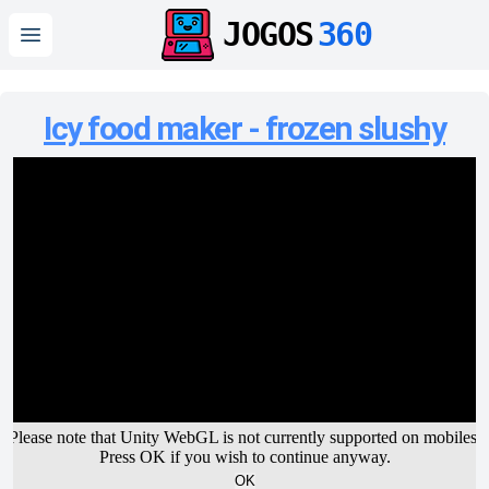
JOGOS
360
Open main menu
Icy food maker - frozen slushy