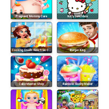
Pregnant Mommy Care
Kitty Lunchbox
Cooking Crush: New Free Cooking Games Madness
Burger King
Cake Master Shop
Rainbow Slushy Maker