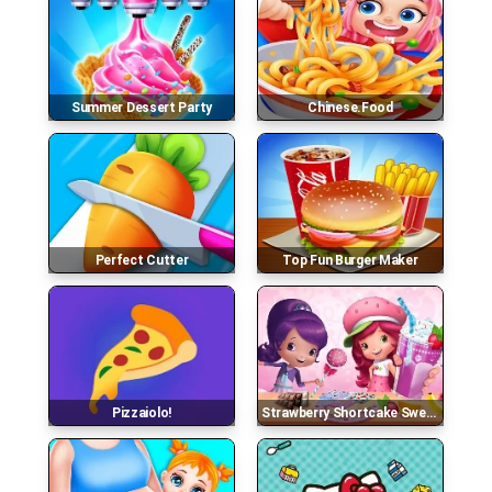
Summer Dessert Party
Chinese.food
Perfect Cutter
Top Fun Burger Maker
Pizzaiolo!
Strawberry Shortcake Sweet Shop