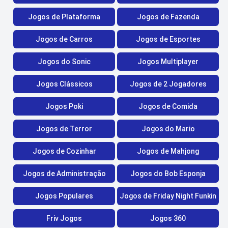
Jogos de Plataforma
Jogos de Fazenda
Jogos de Carros
Jogos de Esportes
Jogos do Sonic
Jogos Multiplayer
Jogos Clássicos
Jogos de 2 Jogadores
Jogos Poki
Jogos de Comida
Jogos de Terror
Jogos do Mario
Jogos de Cozinhar
Jogos de Mahjong
Jogos de Administração
Jogos do Bob Esponja
Jogos Populares
Jogos de Friday Night Funkin
Friv Jogos
Jogos 360