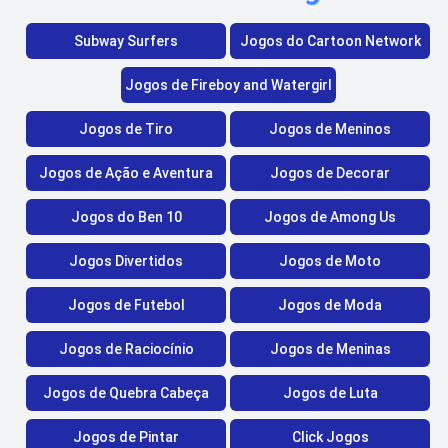
Subway Surfers
Jogos do Cartoon Network
Jogos de Fireboy and Watergirl
Jogos de Tiro
Jogos de Meninos
Jogos de Ação e Aventura
Jogos de Decorar
Jogos do Ben 10
Jogos de Among Us
Jogos Divertidos
Jogos de Moto
Jogos de Futebol
Jogos de Moda
Jogos de Raciocínio
Jogos de Meninas
Jogos de Quebra Cabeça
Jogos de Luta
Jogos de Pintar
Click Jogos