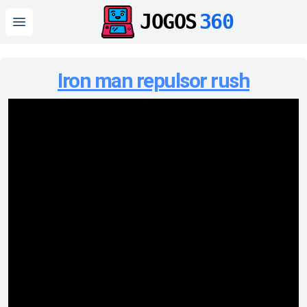
JOGOS
360
Open main menu
Iron man repulsor rush