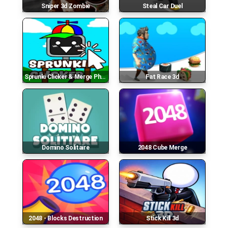
Sniper 3d Zombie
Steal Car Duel
Sprunki Clicker & Merge Phase 3
Fat Race 3d
Domino Solitaire
2048 Cube Merge
2048 - Blocks Destruction
Stick Kill 3d