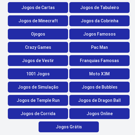
Jogos de Cartas
Jogos de Tabuleiro
Jogos de Minecraft
Jogos da Cobrinha
Ojogos
Jogos Famosos
Crazy Games
Pac Man
Jogos de Vestir
Franquias Famosas
1001 Jogos
Moto X3M
Jogos de Simulação
Jogos de Bubbles
Jogos de Temple Run
Jogos de Dragon Ball
Jogos de Corrida
Jogos Online
Jogos Grátis