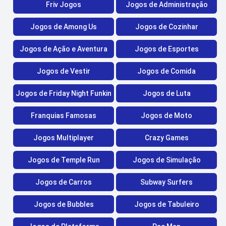
Friv Jogos
Jogos de Administração
Jogos de Among Us
Jogos de Cozinhar
Jogos de Ação e Aventura
Jogos de Esportes
Jogos de Vestir
Jogos de Comida
Jogos de Friday Night Funkin
Jogos de Luta
Franquias Famosas
Jogos de Moto
Jogos Multiplayer
Crazy Games
Jogos de Temple Run
Jogos de Simulação
Jogos de Carros
Subway Surfers
Jogos de Bubbles
Jogos de Tabuleiro