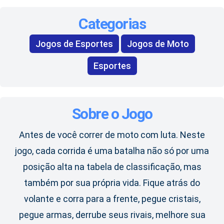
Categorias
Jogos de Esportes
Jogos de Moto
Esportes
Sobre o Jogo
Antes de você correr de moto com luta. Neste
jogo, cada corrida é uma batalha não só por uma
posição alta na tabela de classificação, mas
também por sua própria vida. Fique atrás do
volante e corra para a frente, pegue cristais,
pegue armas, derrube seus rivais, melhore sua