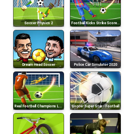
Soccer Physics 2
Football Kicks Strike Score : Messi
Dream Head Soccer
Police Car Simulator 2020
Real Football Champions League Football Strike
Soccer Super Star - Football