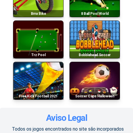
Bmx Bike
8 Ball Pool World
Trz Pool
Bobblehead Soccer
Free Kick Football 2021
Soccer Caps Halloween
Aviso Legal
Todos os jogos encontrados no site são incorporados