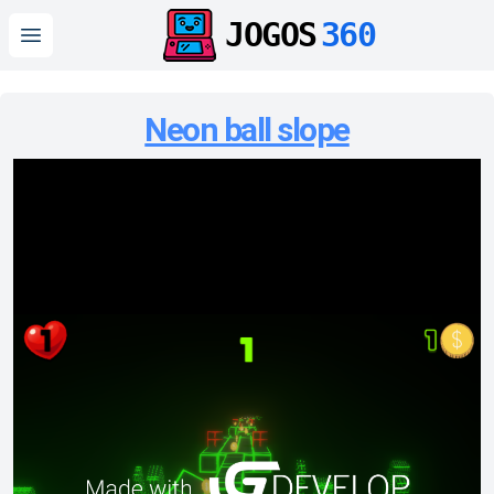
JOGOS
360
Open main menu
Neon ball slope