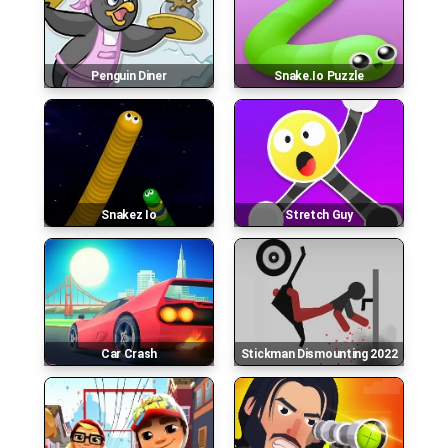
Penguin Diner
Snake.io Puzzle
Snakez Io
Stretch Guy
Car Crash
Stickman Dismounting 2022