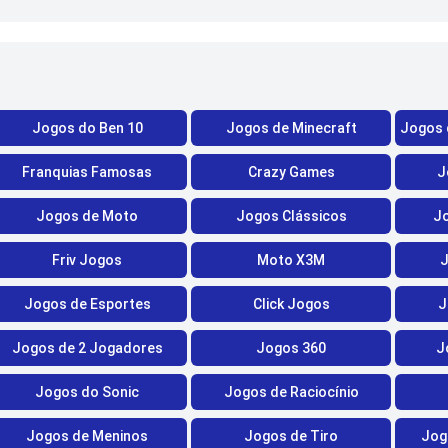
Jogos do Ben 10
Jogos de Minecraft
Jogos d
Franquias Famosas
Crazy Games
J
Jogos de Moto
Jogos Clássicos
Jo
Friv Jogos
Moto X3M
J
Jogos de Esportes
Click Jogos
J
Jogos de 2 Jogadores
Jogos 360
J
Jogos do Sonic
Jogos de Raciocínio
Jogos de Meninos
Jogos de Tiro
Jog