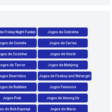
e Friday Night Funkin
Jogos da Cobrinha
ogos de Comida
Jogos de Cartas
gos de Cozinhar
Jogos de Vestir
ogos de Terror
Jogos de Mahjong
ogos Divertidos
Jogos de Fireboy and Watergirl
ogos de Bubbles
Jogos Famosos
Jogos Poki
Jogos de Among Us
os do Bob Esponja
Jogos do Mario