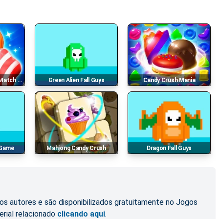
 3 Puzzle
Green Alien Fall Guys
Candy Crush Mania
y Game
Mahjong Candy Crush
Dragon Fall Guys
os autores e são disponibilizados gratuitamente no Jogos
erial relacionado
clicando aqui
.