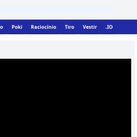
o
Poki
Raciocínio
Tiro
Vestir
.IO