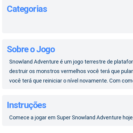
Categorias
Sobre o Jogo
Snowland Adventure é um jogo terrestre de platafor
destruir os monstros vermelhos você terá que pular
você terá que reiniciar o nível novamente. Com com
Instruções
Comece a jogar em Super Snowland Adventure hoje