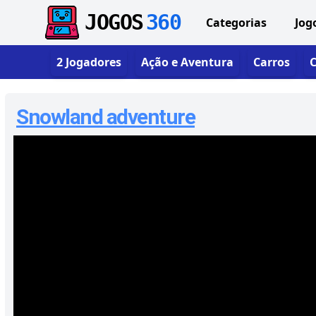
JOGOS
360
Categorias
Jog
2 Jogadores
Ação e Aventura
Carros
C
Snowland adventure