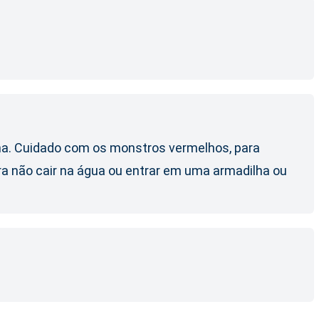
ilha. Cuidado com os monstros vermelhos, para
ra não cair na água ou entrar em uma armadilha ou