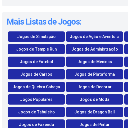
Mais Listas de Jogos:
Jogos de Simulação
Jogos de Ação e Aventura
Jogos de Temple Run
Jogos de Administração
Jogos de Futebol
Jogos de Meninas
Jogos de Carros
Jogos de Plataforma
Jogos de Quebra Cabeça
Jogos de Decorar
Jogos Populares
Jogos de Moda
Jogos de Tabuleiro
Jogos de Dragon Ball
Jogos de Fazenda
Jogos de Pintar