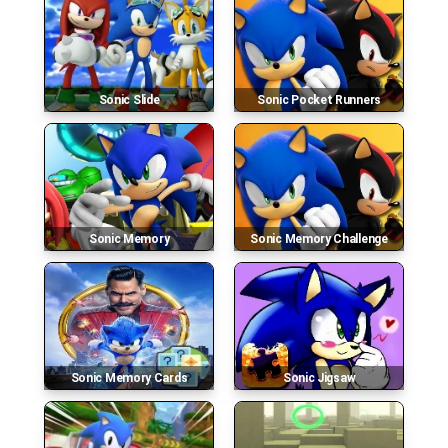
Sonic Slide
Sonic Pocket Runners
Sonic Memory
Sonic Memory Challenge
Sonic Memory Cards
Sonic Jigsaw