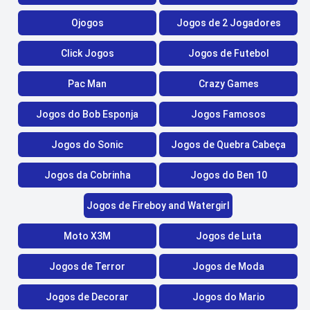
Ojogos
Jogos de 2 Jogadores
Click Jogos
Jogos de Futebol
Pac Man
Crazy Games
Jogos do Bob Esponja
Jogos Famosos
Jogos do Sonic
Jogos de Quebra Cabeça
Jogos da Cobrinha
Jogos do Ben 10
Jogos de Fireboy and Watergirl
Moto X3M
Jogos de Luta
Jogos de Terror
Jogos de Moda
Jogos de Decorar
Jogos do Mario