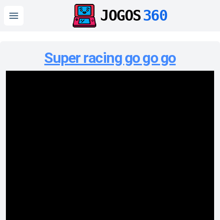
JOGOS
360
Open main menu
Super racing go go go