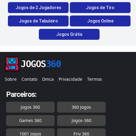
Jogos de 2 Jogadores
Jogos de Tiro
Jogos de Tabuleiro
Jogos Online
Jogos Grátis
JOGOS
360
Sobre
Contato
Dmca
Privacidade
Termos
Parceiros:
Jogos 360
360 Jogos
Games 360
Jogos-360
1001 Jogos
Friv 360