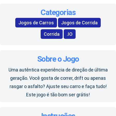
Categorias
Jogos de Carros
Jogos de Corrida
Corrida
.IO
Sobre o Jogo
Uma autêntica experiência de direção de última
geração. Você gosta de correr, drift ou apenas
rasgar o asfalto? Ajuste seu carro e faça tudo!
Este jogo é tão bom ser grátis!
Instruções