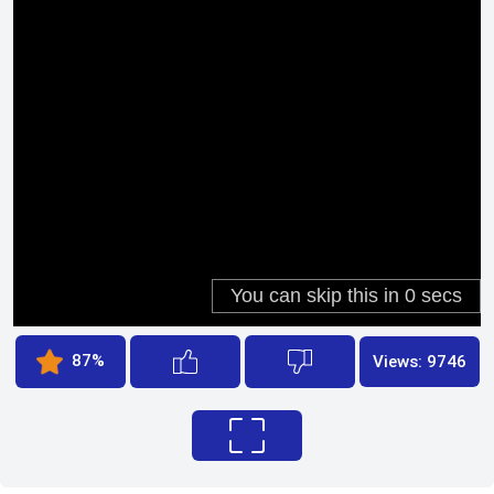
87%
Views: 9746