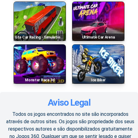
Gta Car Racing - Simulation Parking 3
Ultimate Car Arena
Monster Race 3d
Ice Biker
Aviso Legal
Todos os jogos encontrados no site são incorporados
através de outros sites. Os jogos são propriedade dos seus
respectivos autores e são disponibilizados gratuitamente
no Jogos 360. Qualquer um que se sentir lesado e quiser