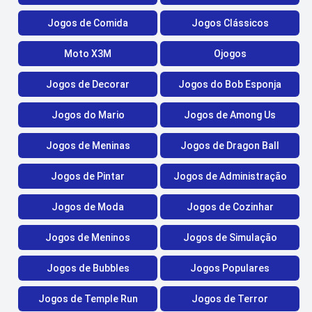
Jogos de Comida
Jogos Clássicos
Moto X3M
Ojogos
Jogos de Decorar
Jogos do Bob Esponja
Jogos do Mario
Jogos de Among Us
Jogos de Meninas
Jogos de Dragon Ball
Jogos de Pintar
Jogos de Administração
Jogos de Moda
Jogos de Cozinhar
Jogos de Meninos
Jogos de Simulação
Jogos de Bubbles
Jogos Populares
Jogos de Temple Run
Jogos de Terror