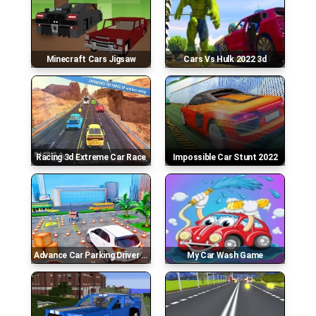
Minecraft Cars Jigsaw
Cars Vs Hulk 2022 3d
Racing 3d Extreme Car Race
Impossible Car Stunt 2022
Advance Car Parking Driver Simulator
My Car Wash Game