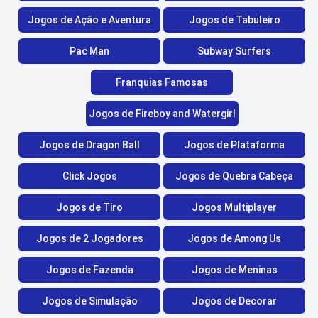
Jogos de Ação e Aventura
Jogos de Tabuleiro
Pac Man
Subway Surfers
Franquias Famosas
Jogos de Fireboy and Watergirl
Jogos de Dragon Ball
Jogos de Plataforma
Click Jogos
Jogos de Quebra Cabeça
Jogos de Tiro
Jogos Multiplayer
Jogos de 2 Jogadores
Jogos de Among Us
Jogos de Fazenda
Jogos de Meninas
Jogos de Simulação
Jogos de Decorar