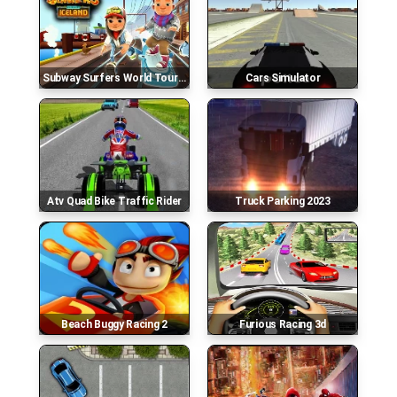
Subway Surfers World Tour - Iceland
Cars Simulator
Atv Quad Bike Traffic Rider
Truck Parking 2023
Beach Buggy Racing 2
Furious Racing 3d