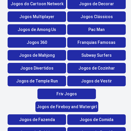
Jogos do Cartoon Network
Jogos de Decorar
Jogos Multiplayer
Jogos Clássicos
Jogos de Among Us
Pac Man
Jogos 360
Franquias Famosas
Jogos de Mahjong
Subway Surfers
Jogos Divertidos
Jogos de Cozinhar
Jogos de Temple Run
Jogos de Vestir
Friv Jogos
Jogos de Fireboy and Watergirl
Jogos de Fazenda
Jogos de Comida