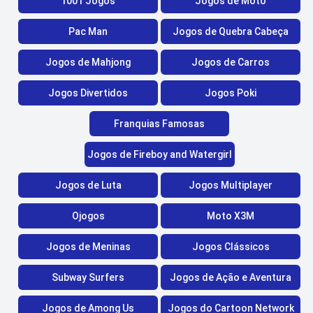
1001 Jogos
Jogos de Moto
Pac Man
Jogos de Quebra Cabeça
Jogos de Mahjong
Jogos de Carros
Jogos Divertidos
Jogos Poki
Franquias Famosas
Jogos de Fireboy and Watergirl
Jogos de Luta
Jogos Multiplayer
Ojogos
Moto X3M
Jogos de Meninas
Jogos Clássicos
Subway Surfers
Jogos de Ação e Aventura
Jogos de Among Us
Jogos do Cartoon Network