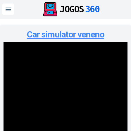
JOGOS
360
Open main menu
Car simulator veneno