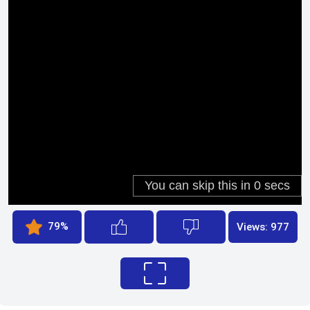
79%
Views: 977