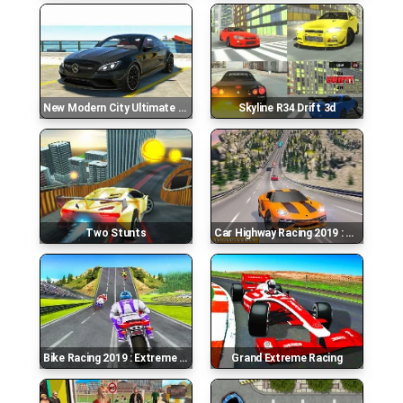
New Modern City Ultimate Car 3d
Skyline R34 Drift 3d
Two Stunts
Car Highway Racing 2019 : Car Racing Simulator
Bike Racing 2019 : Extreme Bike Race
Grand Extreme Racing