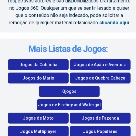
respectivos autores e são disponibilizados gratuitamente
no Jogos 360. Qualquer um que se sentir lesado e quiser
que o conteúdo não seja indexado, pode solicitar a
remoção de qualquer material relacionado
clicando aqui
.
Mais Listas de Jogos:
Jogos da Cobrinha
Jogos de Ação e Aventura
Jogos do Mario
Jogos de Quebra Cabeça
Ojogos
Jogos de Fireboy and Watergirl
Jogos de Moto
Jogos de Fazenda
Jogos Multiplayer
Jogos Populares