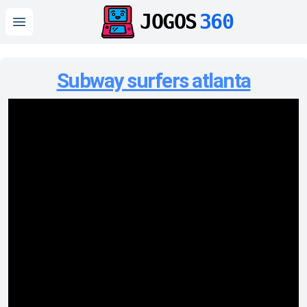
JOGOS
360
Open main menu
Subway surfers atlanta