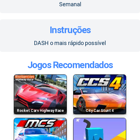
Semanal
Instruções
DASH o mais rápido possível
Jogos Recomendados
Rocket Cars Highway Race
City Car Stunt 4