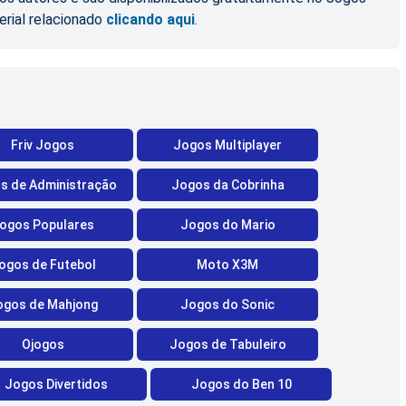
erial relacionado
clicando aqui
.
Friv Jogos
Jogos Multiplayer
s de Administração
Jogos da Cobrinha
ogos Populares
Jogos do Mario
ogos de Futebol
Moto X3M
ogos de Mahjong
Jogos do Sonic
Ojogos
Jogos de Tabuleiro
Jogos Divertidos
Jogos do Ben 10