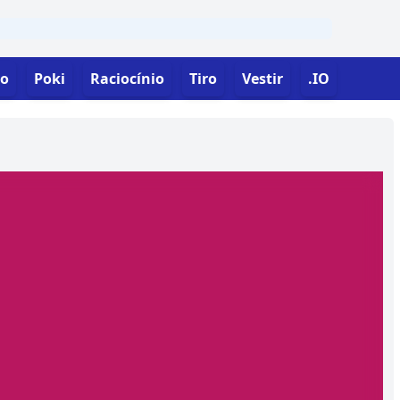
o
Poki
Raciocínio
Tiro
Vestir
.IO