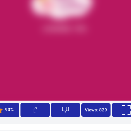
90%
Views: 829