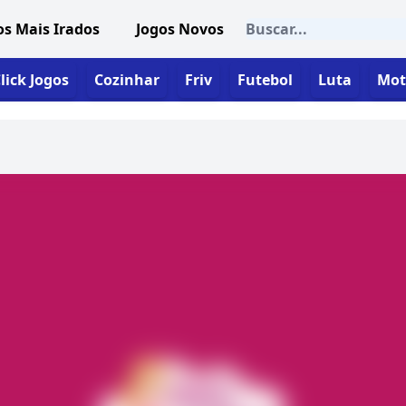
os Mais Irados
Jogos Novos
lick Jogos
Cozinhar
Friv
Futebol
Luta
Mot