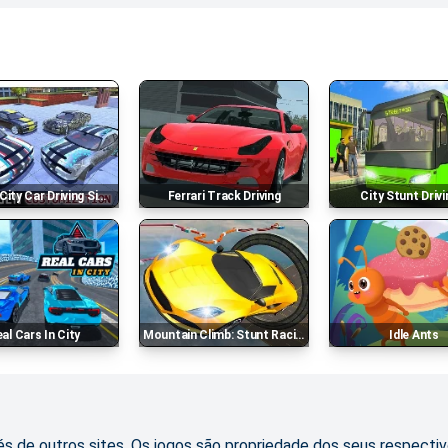
ity Car Driving Simulator
Ferrari Track Driving
City Stunt Drivi
Real Cars In City
Mountain Climb: Stunt Racing Game
Idle Ants
s de outros sites. Os jogos são propriedade dos seus respectiv