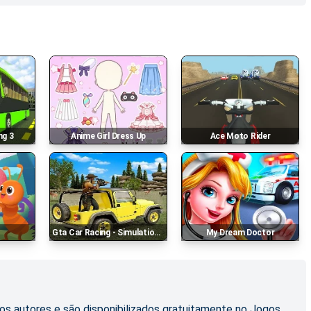
ng 3
Anime Girl Dress Up
Ace Moto Rider
Gta Car Racing - Simulation Parking 4
My Dream Doctor
os autores e são disponibilizados gratuitamente no Jogos