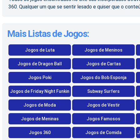
360. Qualquer um que se sentir lesado e quiser que o conte
Mais Listas de Jogos:
Jogos de Luta
Jogos de Meninos
Jogos de Dragon Ball
Jogos de Cartas
Jogos Poki
Jogos do Bob Esponja
Jogos de Friday Night Funkin
Subway Surfers
Jogos de Moda
Jogos de Vestir
Jogos de Meninas
Jogos Famosos
Jogos 360
Jogos de Comida
J