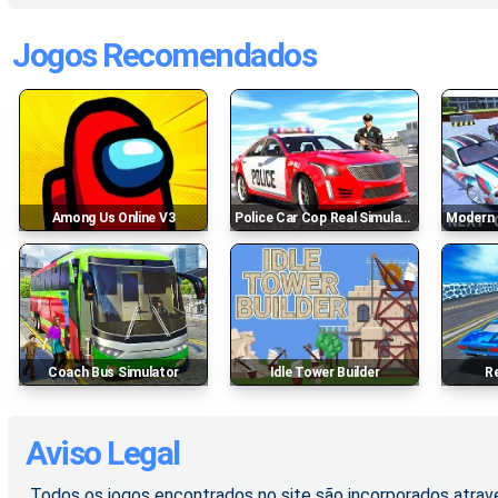
Jogos Recomendados
Among Us Online V3
Police Car Cop Real Simulator
Modern C
Coach Bus Simulator
Idle Tower Builder
Aviso Legal
Todos os jogos encontrados no site são incorporados atravé