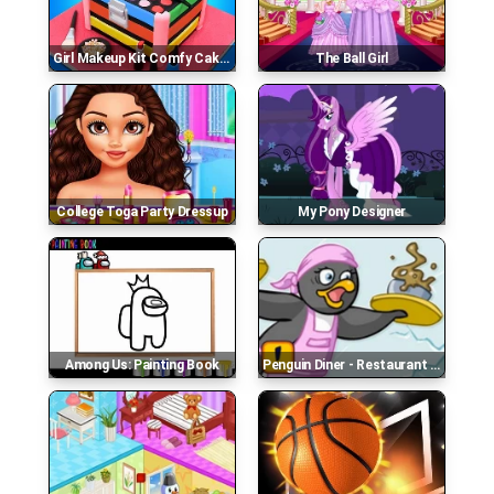
Girl Makeup Kit Comfy Cakes Pretty Box Bakery Game
The Ball Girl
College Toga Party Dressup
My Pony Designer
Among Us: Painting Book
Penguin Diner - Restaurant Dash