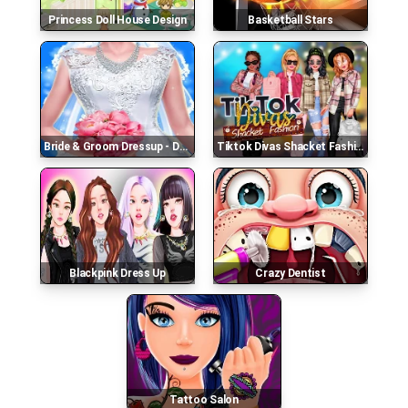
Princess Doll House Design
Basketball Stars
Bride & Groom Dressup - Dream Wedding Game Online
Tiktok Divas Shacket Fashion
Blackpink Dress Up
Crazy Dentist
Tattoo Salon