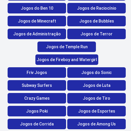
Jogos do Ben 10
Jogos de Raciocínio
Jogos de Minecraft
Jogos de Bubbles
Jogos de Administração
Jogos de Terror
Jogos de Temple Run
Jogos de Fireboy and Watergirl
Friv Jogos
Jogos do Sonic
Subway Surfers
Jogos de Luta
Crazy Games
Jogos de Tiro
Jogos Poki
Jogos de Esportes
Jogos de Corrida
Jogos de Among Us