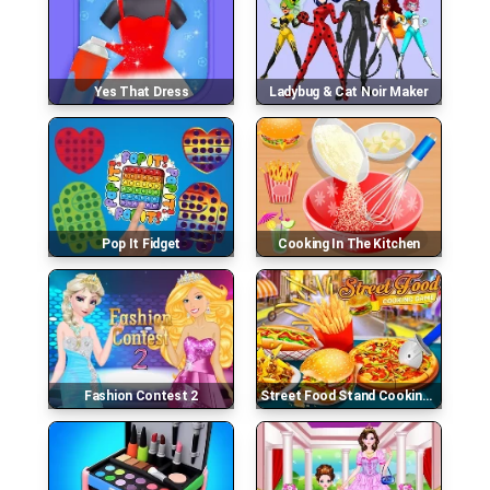
Yes That Dress
Ladybug & Cat Noir Maker
Pop It Fidget
Cooking In The Kitchen
Fashion Contest 2
Street Food Stand Cooking Game For Girls