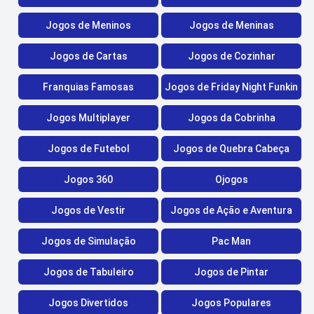
Jogos de Meninos
Jogos de Meninas
Jogos de Cartas
Jogos de Cozinhar
Franquias Famosas
Jogos de Friday Night Funkin
Jogos Multiplayer
Jogos da Cobrinha
Jogos de Futebol
Jogos de Quebra Cabeça
Jogos 360
Ojogos
Jogos de Vestir
Jogos de Ação e Aventura
Jogos de Simulação
Pac Man
Jogos de Tabuleiro
Jogos de Pintar
Jogos Divertidos
Jogos Populares