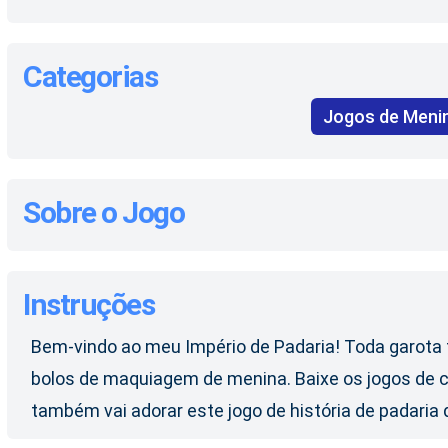
Categorias
Jogos de Meni
Sobre o Jogo
Instruções
Bem-vindo ao meu Império de Padaria! Toda garota fi
bolos de maquiagem de menina. Baixe os jogos de 
também vai adorar este jogo de história de padaria d