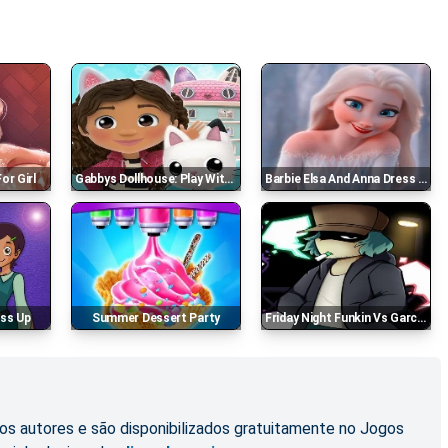
or Girl
Gabbys Dollhouse: Play With Cats
Barbie Elsa And Anna Dress Up
ess Up
Summer Dessert Party
Friday Night Funkin Vs Garcello
os autores e são disponibilizados gratuitamente no Jogos