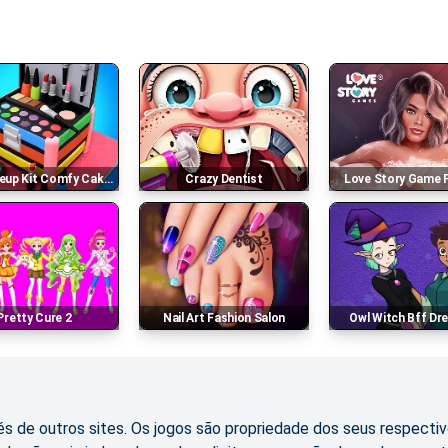
it Comfy Cakes Pretty Box Bakery Game
Crazy Dentist
Love Story Game F
Pretty Cure 2
Nail Art Fashion Salon
Owl Witch Bff Dr
s de outros sites. Os jogos são propriedade dos seus respectiv