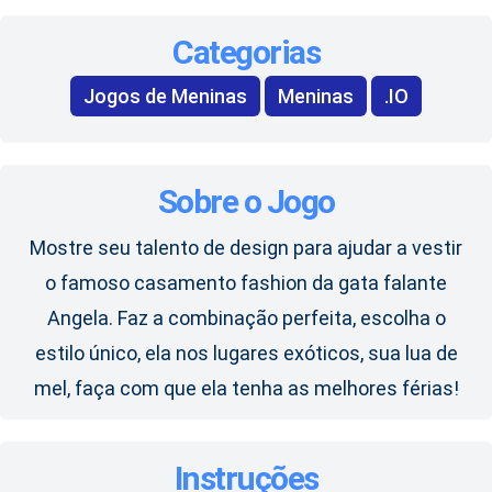
Categorias
Jogos de Meninas
Meninas
.IO
Sobre o Jogo
Mostre seu talento de design para ajudar a vestir
o famoso casamento fashion da gata falante
Angela. Faz a combinação perfeita, escolha o
estilo único, ela nos lugares exóticos, sua lua de
mel, faça com que ela tenha as melhores férias!
Instruções