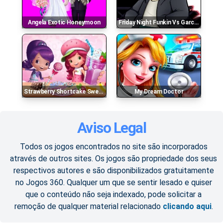
Angela Exotic Honeymoon
Friday Night Funkin Vs Garcello
Strawberry Shortcake Sweet Shop
My Dream Doctor
Aviso Legal
Todos os jogos encontrados no site são incorporados
através de outros sites. Os jogos são propriedade dos seus
respectivos autores e são disponibilizados gratuitamente
no Jogos 360. Qualquer um que se sentir lesado e quiser
que o conteúdo não seja indexado, pode solicitar a
remoção de qualquer material relacionado
clicando aqui
.