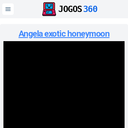
JOGOS
360
Open main menu
Angela exotic honeymoon