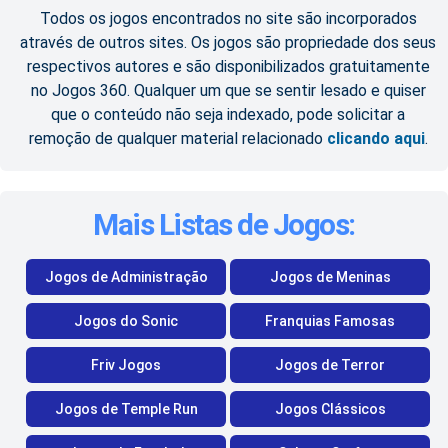
Todos os jogos encontrados no site são incorporados
através de outros sites. Os jogos são propriedade dos seus
respectivos autores e são disponibilizados gratuitamente
no Jogos 360. Qualquer um que se sentir lesado e quiser
que o conteúdo não seja indexado, pode solicitar a
remoção de qualquer material relacionado
clicando aqui
.
Mais Listas de Jogos:
Jogos de Administração
Jogos de Meninas
Jogos do Sonic
Franquias Famosas
Friv Jogos
Jogos de Terror
Jogos de Temple Run
Jogos Clássicos