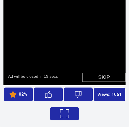
82%
Views: 1061