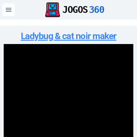
JOGOS
360
Open main menu
Ladybug & cat noir maker