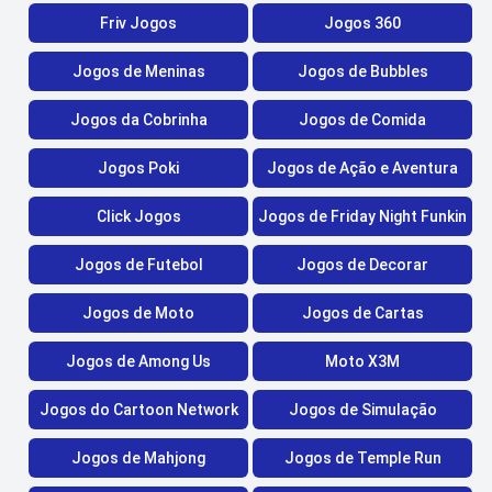
Friv Jogos
Jogos 360
Jogos de Meninas
Jogos de Bubbles
Jogos da Cobrinha
Jogos de Comida
Jogos Poki
Jogos de Ação e Aventura
Click Jogos
Jogos de Friday Night Funkin
Jogos de Futebol
Jogos de Decorar
Jogos de Moto
Jogos de Cartas
Jogos de Among Us
Moto X3M
Jogos do Cartoon Network
Jogos de Simulação
Jogos de Mahjong
Jogos de Temple Run