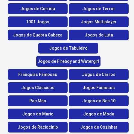
Jogos de Corrida
Jogos de Terror
1001 Jogos
Jogos Multiplayer
Jogos de Quebra Cabeça
Jogos de Luta
Jogos de Tabuleiro
Jogos de Fireboy and Watergirl
Franquias Famosas
Jogos de Carros
Jogos Clássicos
Jogos Famosos
Pac Man
Jogos do Ben 10
Jogos do Mario
Jogos de Moda
Jogos de Raciocínio
Jogos de Cozinhar