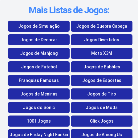
Mais Listas de Jogos:
Jogos de Simulação
Jogos de Quebra Cabeça
Jogos de Decorar
Jogos Divertidos
Jogos de Mahjong
Moto X3M
Jogos de Futebol
Jogos de Bubbles
Franquias Famosas
Jogos de Esportes
Jogos de Meninas
Jogos de Tiro
Jogos do Sonic
Jogos de Moda
1001 Jogos
Click Jogos
Jogos de Friday Night Funkin
Jogos de Among Us