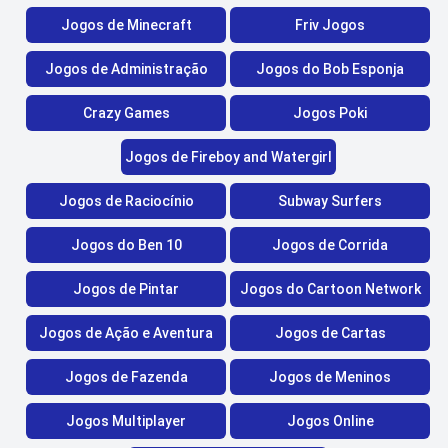
Jogos de Minecraft
Friv Jogos
Jogos de Administração
Jogos do Bob Esponja
Crazy Games
Jogos Poki
Jogos de Fireboy and Watergirl
Jogos de Raciocínio
Subway Surfers
Jogos do Ben 10
Jogos de Corrida
Jogos de Pintar
Jogos do Cartoon Network
Jogos de Ação e Aventura
Jogos de Cartas
Jogos de Fazenda
Jogos de Meninos
Jogos Multiplayer
Jogos Online