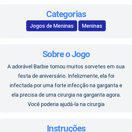
Categorias
Jogos de Meninas
Meninas
Sobre o Jogo
A adorável Barbie tomou muitos sorvetes em sua
festa de aniversário. Infelizmente, ela foi
infectada por uma forte infecção na garganta e
ela precisa de uma cirurgia na garganta agora.
Você poderia ajudá-la na cirurgia
Instruções