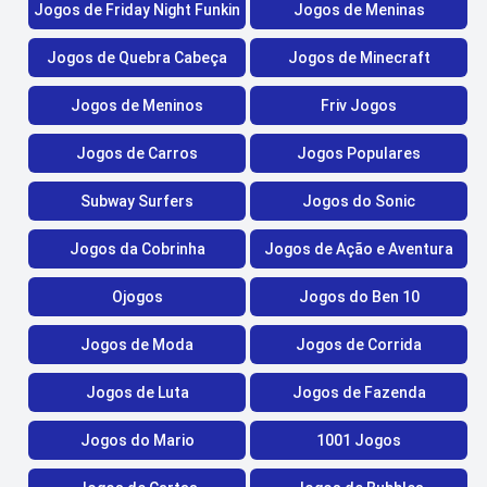
Jogos de Friday Night Funkin
Jogos de Meninas
Jogos de Quebra Cabeça
Jogos de Minecraft
Jogos de Meninos
Friv Jogos
Jogos de Carros
Jogos Populares
Subway Surfers
Jogos do Sonic
Jogos da Cobrinha
Jogos de Ação e Aventura
Ojogos
Jogos do Ben 10
Jogos de Moda
Jogos de Corrida
Jogos de Luta
Jogos de Fazenda
Jogos do Mario
1001 Jogos