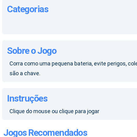
Categorias
Sobre o Jogo
Corra como uma pequena bateria, evite perigos, cole
são a chave.
Instruções
Clique do mouse ou clique para jogar
Jogos Recomendados