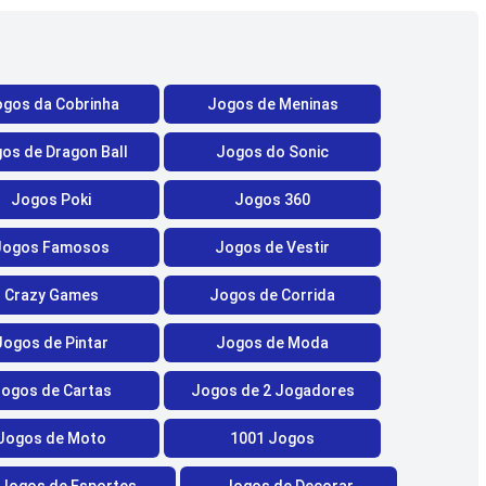
gos da Cobrinha
Jogos de Meninas
os de Dragon Ball
Jogos do Sonic
Jogos Poki
Jogos 360
Jogos Famosos
Jogos de Vestir
Crazy Games
Jogos de Corrida
Jogos de Pintar
Jogos de Moda
ogos de Cartas
Jogos de 2 Jogadores
Jogos de Moto
1001 Jogos