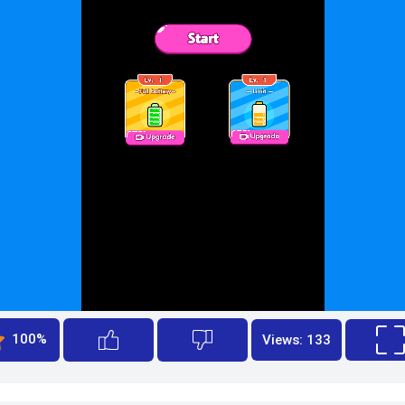
100%
Views: 133