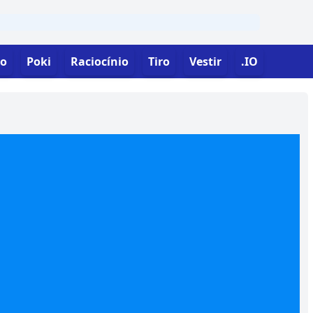
o
Poki
Raciocínio
Tiro
Vestir
.IO