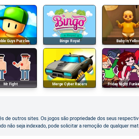
mble Guys Puzzles
Bingo Royal
Baby In Yell
Mr Fight
Merge Cyber Racers
Friday Night Funki
s de outros sites. Os jogos são propriedade dos seus respectiv
údo não seja indexado, pode solicitar a remoção de qualquer mat