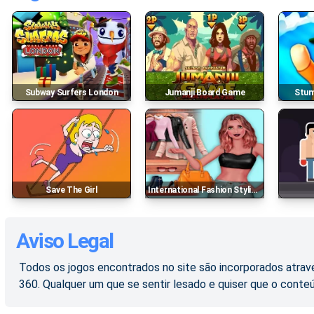
Subway Surfers London
Jumanji Board Game
Stu
Save The Girl
International Fashion Stylist - Dress Up Studio Dr
Aviso Legal
Todos os jogos encontrados no site são incorporados atravé
360. Qualquer um que se sentir lesado e quiser que o conte