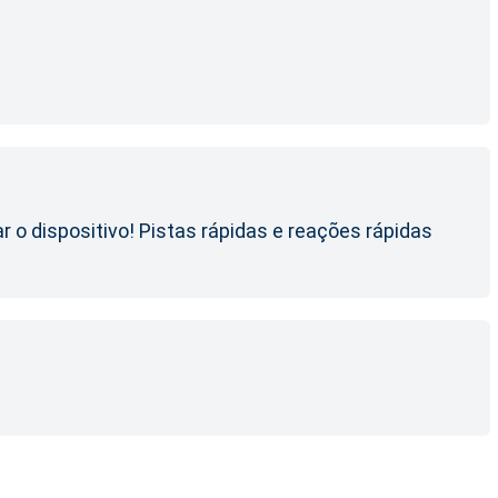
r o dispositivo! Pistas rápidas e reações rápidas