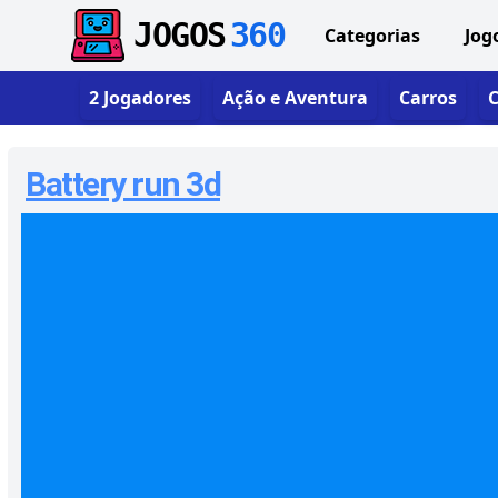
JOGOS
360
Categorias
Jog
2 Jogadores
Ação e Aventura
Carros
C
Battery run 3d