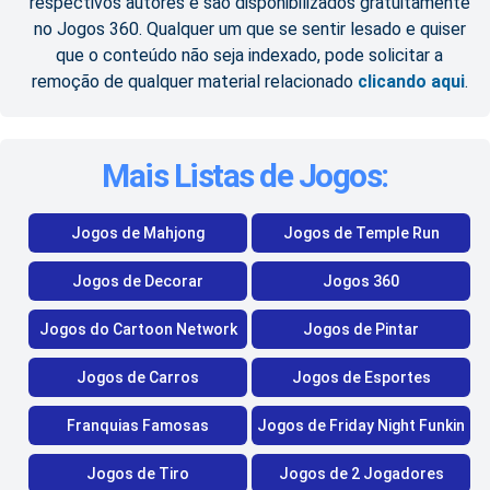
respectivos autores e são disponibilizados gratuitamente
no Jogos 360. Qualquer um que se sentir lesado e quiser
que o conteúdo não seja indexado, pode solicitar a
remoção de qualquer material relacionado
clicando aqui
.
Mais Listas de Jogos:
Jogos de Mahjong
Jogos de Temple Run
Jogos de Decorar
Jogos 360
Jogos do Cartoon Network
Jogos de Pintar
Jogos de Carros
Jogos de Esportes
Franquias Famosas
Jogos de Friday Night Funkin
Jogos de Tiro
Jogos de 2 Jogadores