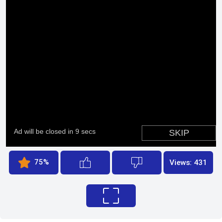
75%
Views: 431