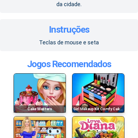
da cidade.
Instruções
Teclas de mouse e seta
Jogos Recomendados
Cake Masters
Girl Makeup Kit Comfy Cakes Pretty Box Bakery Game