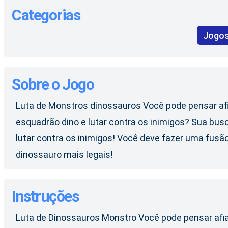
Categorias
Jogos
Sobre o Jogo
Luta de Monstros dinossauros Você pode pensar afia
esquadrão dino e lutar contra os inimigos? Sua bus
lutar contra os inimigos! Você deve fazer uma fus
dinossauro mais legais!
Instruções
Luta de Dinossauros Monstro Você pode pensar afiad