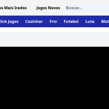
os Mais Irados
Jogos Novos
lick Jogos
Cozinhar
Friv
Futebol
Luta
Mot