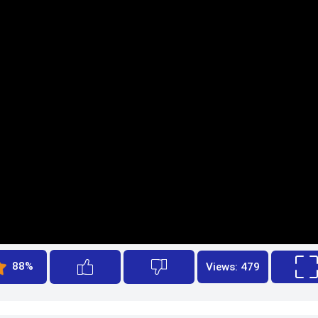
88%
Views: 479