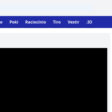
o
Poki
Raciocínio
Tiro
Vestir
.IO