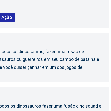
Ação
 todos os dinossauros, fazer uma fusão de
nossauros ou guerreiros em seu campo de batalha e
se você quiser ganhar em um dos jogos de
 todos os dinossauros fazer uma fusão dino squad e