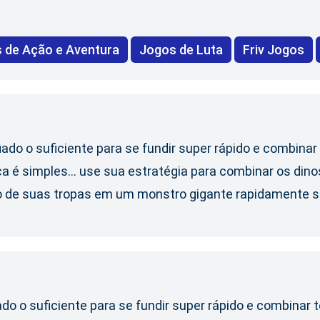
 de Ação e Aventura
Jogos de Luta
Friv Jogos
do o suficiente para se fundir super rápido e combinar
ca é simples... use sua estratégia para combinar os di
ão de suas tropas em um monstro gigante rapidamente 
o o suficiente para se fundir super rápido e combinar