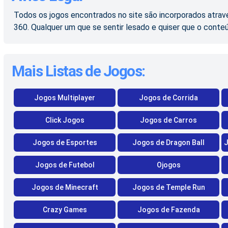
Todos os jogos encontrados no site são incorporados atravé
360. Qualquer um que se sentir lesado e quiser que o conte
Mais Listas de Jogos:
Jogos Multiplayer
Jogos de Corrida
Click Jogos
Jogos de Carros
Jogos de Esportes
Jogos de Dragon Ball
J
Jogos de Futebol
Ojogos
Jogos de Minecraft
Jogos de Temple Run
Crazy Games
Jogos de Fazenda