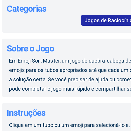
Categorias
Jogos de Raciocíni
Sobre o Jogo
Em Emoji Sort Master, um jogo de quebra-cabeça de 
emojis para os tubos apropriados até que cada um c
a solução certa. Se você precisar de ajuda ou com
pode completar o jogo mais rápido e compartilhar s
Instruções
Clique em um tubo ou um emoji para selecioná-lo e,