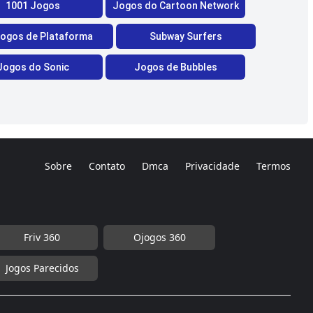
1001 Jogos
Jogos do Cartoon Network
ogos de Plataforma
Subway Surfers
Jogos do Sonic
Jogos de Bubbles
Sobre
Contato
Dmca
Privacidade
Termos
Friv 360
Ojogos 360
Jogos Parecidos