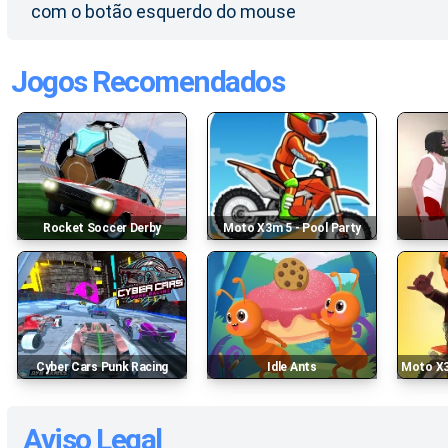
com o botão esquerdo do mouse
Jogos Recomendados
Rocket Soccer Derby
Moto X3m 5 - Pool Party
Cyber Cars Punk Racing
Idle Ants
Moto X3m B
Aviso Legal