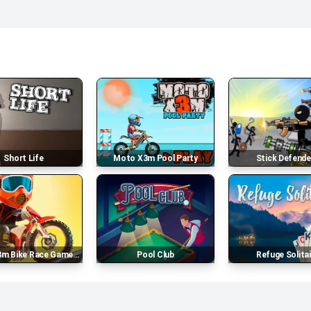
Short Life
Moto X3m Pool Party
Stick Defend
ike Race Game - Moto X3ms Game
Pool Club
Refuge Solita