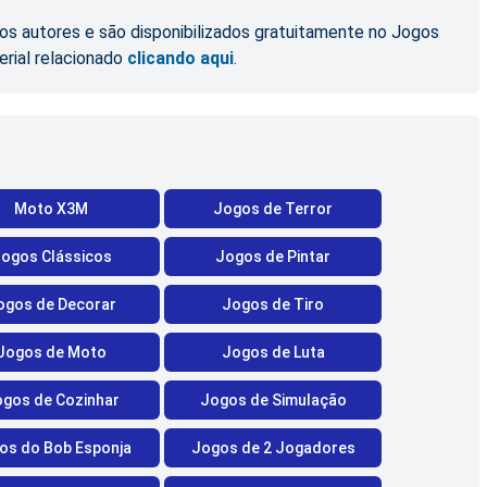
os autores e são disponibilizados gratuitamente no Jogos
erial relacionado
clicando aqui
.
Moto X3M
Jogos de Terror
ogos Clássicos
Jogos de Pintar
ogos de Decorar
Jogos de Tiro
Jogos de Moto
Jogos de Luta
gos de Cozinhar
Jogos de Simulação
os do Bob Esponja
Jogos de 2 Jogadores