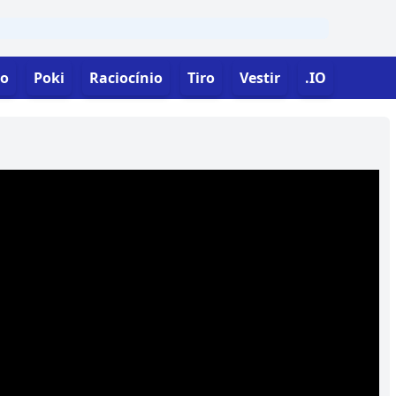
o
Poki
Raciocínio
Tiro
Vestir
.IO