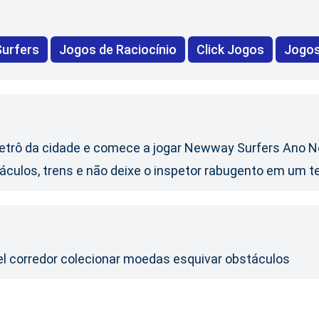
urfers
Jogos de Raciocínio
Click Jogos
Jogos
trô da cidade e comece a jogar Newway Surfers Ano No
áculos, trens e não deixe o inspetor rabugento em um te
el corredor colecionar moedas esquivar obstáculos