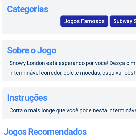
Categorias
Jogos Famosos
Subway S
Sobre o Jogo
Snowy London está esperando por você! Desça o me
interminável corredor, colete moedas, esquivar obst
Instruções
Corra o mais longe que você pode nesta intermináv
Jogos Recomendados