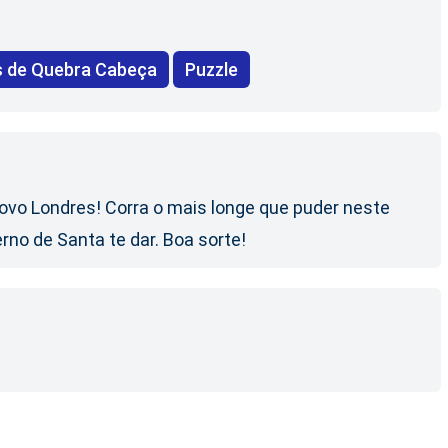
 de Quebra Cabeça
Puzzle
vo Londres! Corra o mais longe que puder neste
rno de Santa te dar. Boa sorte!