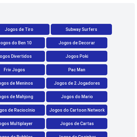
Jogos de Tiro
Subway Surfers
ogos do Ben 10
Jogos de Decorar
ogos Divertidos
Jogos Poki
Friv Jogos
Pac Man
ogos de Meninos
Jogos de 2 Jogadores
ogos de Mahjong
Jogos do Mario
gos de Raciocínio
Jogos do Cartoon Network
ogos Multiplayer
Jogos de Cartas