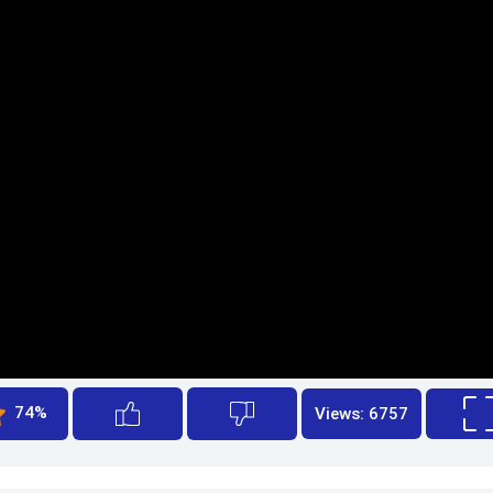
74%
Views: 6757