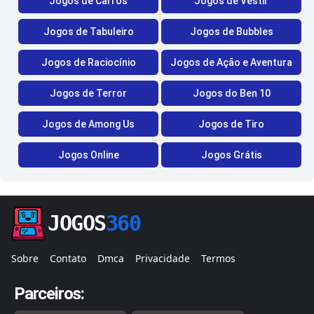
Jogos de Carros
Jogos de Vestir
Jogos de Tabuleiro
Jogos de Bubbles
Jogos de Raciocínio
Jogos de Ação e Aventura
Jogos de Terror
Jogos do Ben 10
Jogos de Among Us
Jogos de Tiro
Jogos Online
Jogos Grátis
JOGOS
360
Sobre
Contato
Dmca
Privacidade
Termos
Parceiros: