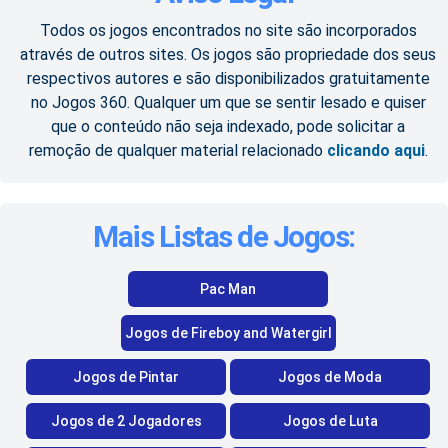
Todos os jogos encontrados no site são incorporados
através de outros sites. Os jogos são propriedade dos seus
respectivos autores e são disponibilizados gratuitamente
no Jogos 360. Qualquer um que se sentir lesado e quiser
que o conteúdo não seja indexado, pode solicitar a
remoção de qualquer material relacionado
clicando aqui
.
Mais Listas de Jogos:
Pac Man
Jogos de Fireboy and Watergirl
Jogos de Pintar
Jogos de Moda
Jogos de 2 Jogadores
Jogos de Luta