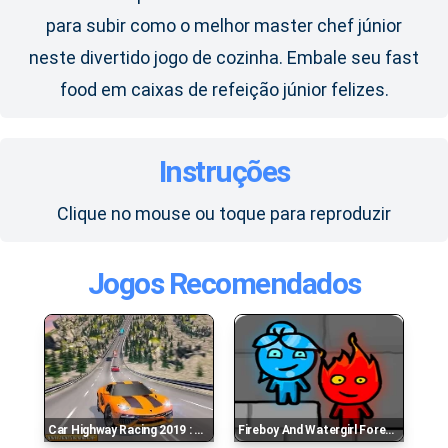
para subir como o melhor master chef júnior
neste divertido jogo de cozinha. Embale seu fast
food em caixas de refeição júnior felizes.
Instruções
Clique no mouse ou toque para reproduzir
Jogos Recomendados
Car Highway Racing 2019 : Car Racing Simulator
Fireboy And Watergirl Forest Temple