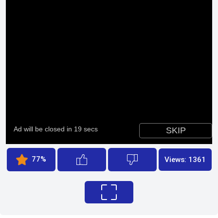
77%
Views: 1361