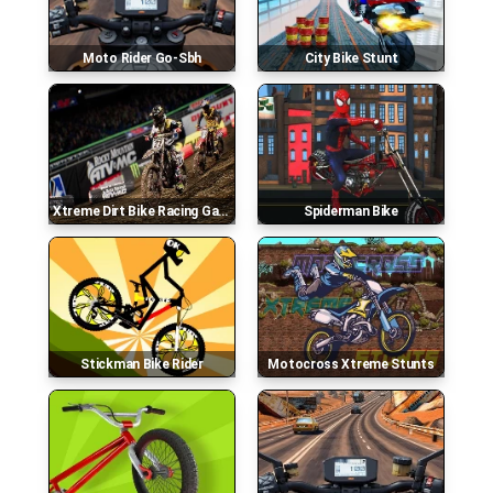
Moto Rider Go-Sbh
City Bike Stunt
Xtreme Dirt Bike Racing Game
Spiderman Bike
Stickman Bike Rider
Motocross Xtreme Stunts