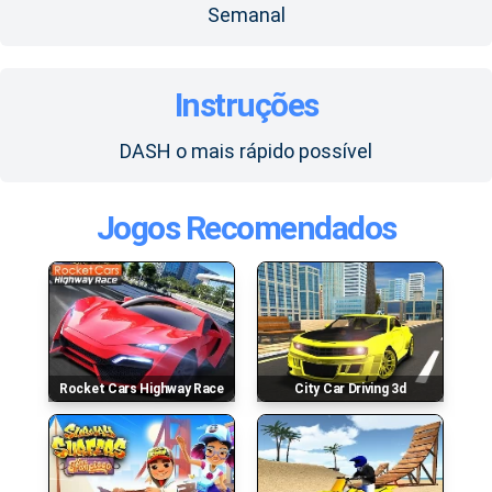
Semanal
Instruções
DASH o mais rápido possível
Jogos Recomendados
Rocket Cars Highway Race
City Car Driving 3d