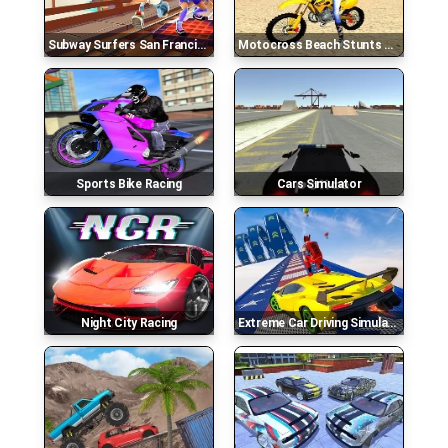
Subway Surfers San Francisco
Motocross Beach Stunts Gas 3d
Sports Bike Racing
Cars Simulator
Night City Racing
Extreme Car Driving Simulator 3d 2021