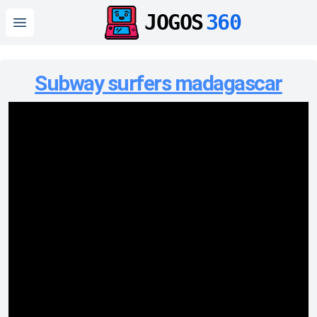
JOGOS
360
Open main menu
Subway surfers madagascar