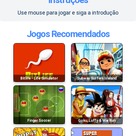
Use mouse para jogar e siga a introdução
Jogos Recomendados
Bitlife - Life Simulator
Subway Surfers Iceland
Finger Soccer
Goku, Luffy & Mai Run