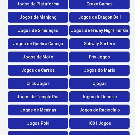
Jogos de Plataforma
Crazy Games
Jogos de Mahjong
Jogos de Dragon Ball
Jogos de Simulação
Jogos de Friday Night Funkin
Jogos de Quebra Cabeça
Subway Surfers
Jogos de Moto
Friv Jogos
Jogos de Carros
Jogos do Mario
Click Jogos
Ojogos
Jogos de Temple Run
Jogos de Decorar
Jogos de Meninas
Jogos de Raciocínio
Jogos Poki
1001 Jogos