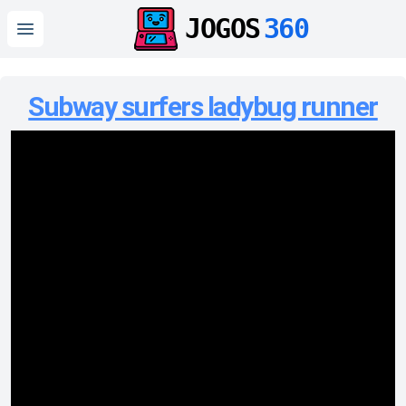
JOGOS
360
Open main menu
Subway surfers ladybug runner