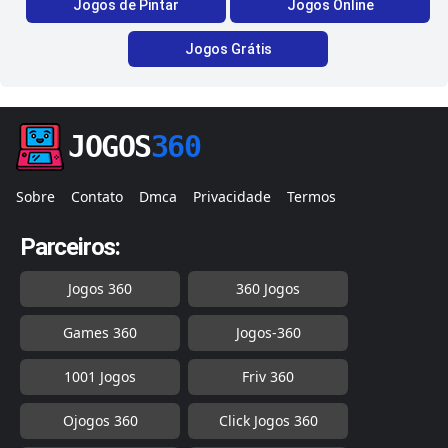
Jogos de Pintar
Jogos Online
Jogos Grátis
JOGOS
360
Sobre
Contato
Dmca
Privacidade
Termos
Parceiros:
Jogos 360
360 Jogos
Games 360
Jogos-360
1001 Jogos
Friv 360
Ojogos 360
Click Jogos 360