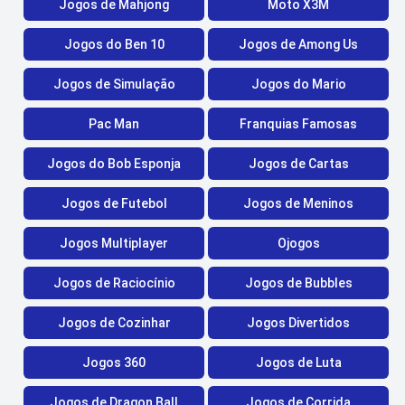
Jogos de Mahjong
Moto X3M
Jogos do Ben 10
Jogos de Among Us
Jogos de Simulação
Jogos do Mario
Pac Man
Franquias Famosas
Jogos do Bob Esponja
Jogos de Cartas
Jogos de Futebol
Jogos de Meninos
Jogos Multiplayer
Ojogos
Jogos de Raciocínio
Jogos de Bubbles
Jogos de Cozinhar
Jogos Divertidos
Jogos 360
Jogos de Luta
Jogos de Dragon Ball
Jogos de Corrida