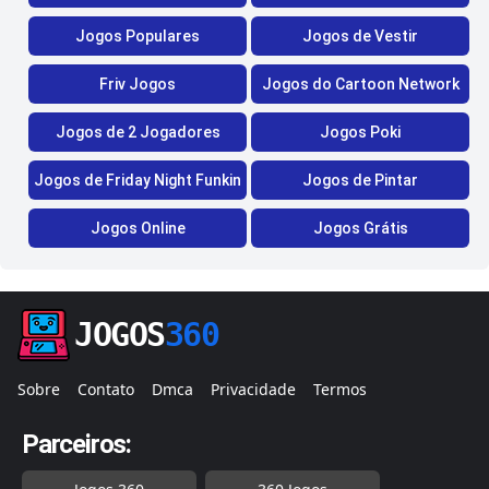
Jogos Populares
Jogos de Vestir
Friv Jogos
Jogos do Cartoon Network
Jogos de 2 Jogadores
Jogos Poki
Jogos de Friday Night Funkin
Jogos de Pintar
Jogos Online
Jogos Grátis
JOGOS
360
Sobre
Contato
Dmca
Privacidade
Termos
Parceiros: