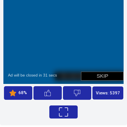
68%
Views: 5397