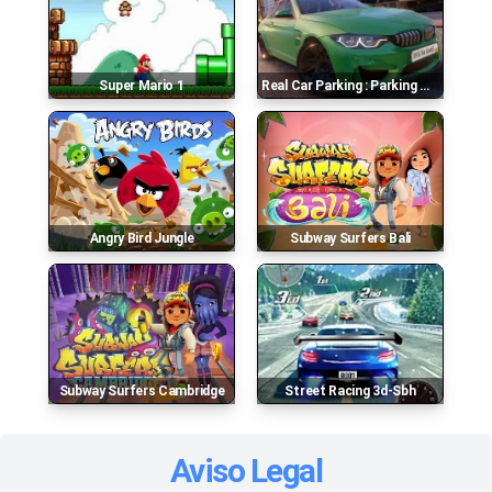
Super Mario 1
Real Car Parking : Parking Master Gta
Angry Bird Jungle
Subway Surfers Bali
Subway Surfers Cambridge
Street Racing 3d-Sbh
Aviso Legal