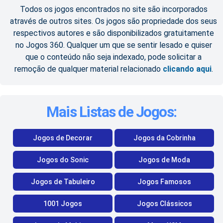
Todos os jogos encontrados no site são incorporados
através de outros sites. Os jogos são propriedade dos seus
respectivos autores e são disponibilizados gratuitamente
no Jogos 360. Qualquer um que se sentir lesado e quiser
que o conteúdo não seja indexado, pode solicitar a
remoção de qualquer material relacionado
clicando aqui
.
Mais Listas de Jogos:
Jogos de Decorar
Jogos da Cobrinha
Jogos do Sonic
Jogos de Moda
Jogos de Tabuleiro
Jogos Famosos
1001 Jogos
Jogos Clássicos