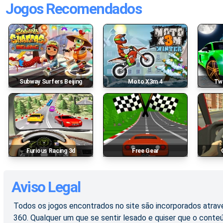
Jogos Recomendados
Subway Surfers Beijing
Moto X3m 4
T
Furious Racing 3d
Free Gear
Aviso Legal
Todos os jogos encontrados no site são incorporados atravé
360. Qualquer um que se sentir lesado e quiser que o conte