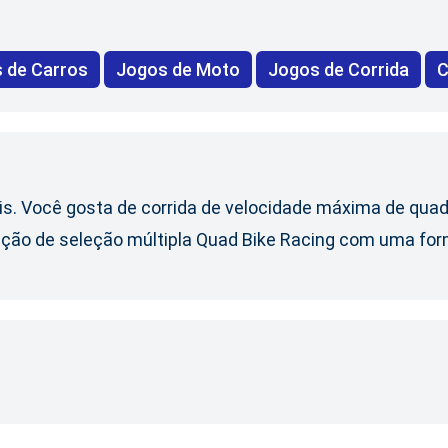
 de Carros
Jogos de Moto
Jogos de Corrida
C
is. Você gosta de corrida de velocidade máxima de quadri
ção de seleção múltipla Quad Bike Racing com uma forma