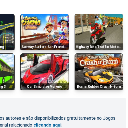
ing
Subway Surfers San Francisco
Highway Bike Traffic Moto Racer 2020
ng 3
Car Simulator Veneno
Burnin Rubber Crash N Burn
os autores e são disponibilizados gratuitamente no Jogos
erial relacionado
clicando aqui
.