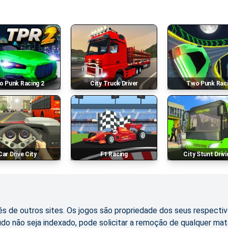
wo Punk Racing 2
City Truck Driver
Two Punk Rac
Car Drive City
F1 Racing
City Stunt Drivi
s de outros sites. Os jogos são propriedade dos seus respectiv
údo não seja indexado, pode solicitar a remoção de qualquer mat