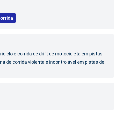
orrida
ciclo e corrida de drift de motocicleta em pistas
 de corrida violenta e incontrolável em pistas de