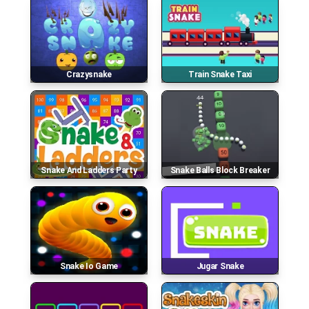
Crazysnake
Train Snake Taxi
Snake And Ladders Party
Snake Balls Block Breaker
Snake Io Game
Jugar Snake