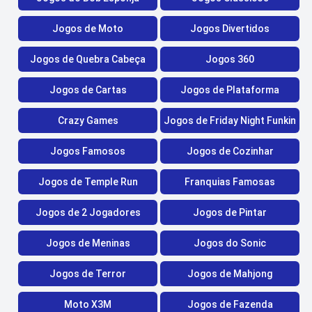
Jogos de Moto
Jogos Divertidos
Jogos de Quebra Cabeça
Jogos 360
Jogos de Cartas
Jogos de Plataforma
Crazy Games
Jogos de Friday Night Funkin
Jogos Famosos
Jogos de Cozinhar
Jogos de Temple Run
Franquias Famosas
Jogos de 2 Jogadores
Jogos de Pintar
Jogos de Meninas
Jogos do Sonic
Jogos de Terror
Jogos de Mahjong
Moto X3M
Jogos de Fazenda