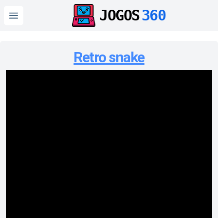
JOGOS
360
Open main menu
Retro snake