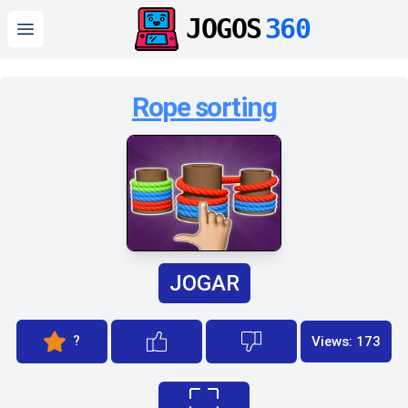
JOGOS
360
Open main menu
Rope sorting
JOGAR
?
Views: 173