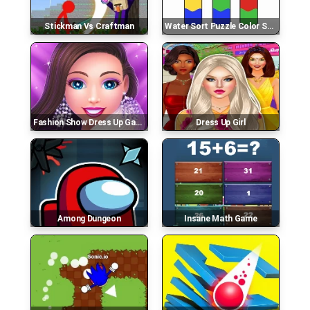
Stickman Vs Craftman
Water Sort Puzzle Color Sorting Game
Fashion Show Dress Up Game
Dress Up Girl
Among Dungeon
Insane Math Game