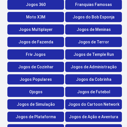
Jogos 360
Franquias Famosas
Moto X3M
Jogos do Bob Esponja
Jogos Multiplayer
Jogos de Meninas
Jogos de Fazenda
Jogos de Terror
Friv Jogos
Jogos de Temple Run
Jogos de Cozinhar
Jogos de Administração
Jogos Populares
Jogos da Cobrinha
Ojogos
Jogos de Futebol
Jogos de Simulação
Jogos do Cartoon Network
Jogos de Plataforma
Jogos de Ação e Aventura