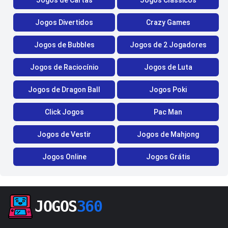
Jogos de Cartas
Jogos Clássicos
Jogos Divertidos
Crazy Games
Jogos de Bubbles
Jogos de 2 Jogadores
Jogos de Raciocínio
Jogos de Luta
Jogos de Dragon Ball
Jogos Poki
Click Jogos
Pac Man
Jogos de Vestir
Jogos de Mahjong
Jogos Online
Jogos Grátis
JOGOS
360