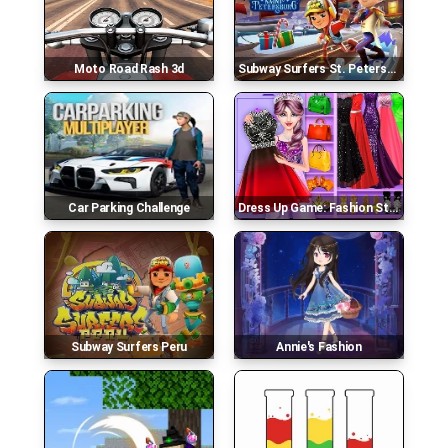
Moto Road Rash 3d
Subway Surfers St. Petersburg
Car Parking Challenge
Dress Up Game: Fashion Stylist
Subway Surfers Peru
Annie's Fashion